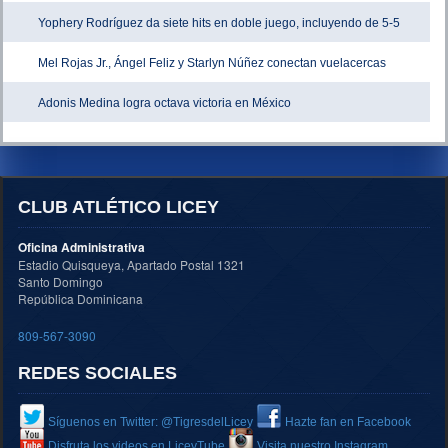
Yophery Rodríguez da siete hits en doble juego, incluyendo de 5-5
Mel Rojas Jr., Ángel Feliz y Starlyn Núñez conectan vuelacercas
Adonis Medina logra octava victoria en México
CLUB ATLÉTICO LICEY
Oficina Administrativa
Estadio Quisqueya, Apartado Postal 1321
Santo Domingo
República Dominicana
809-567-3090
REDES SOCIALES
Síguenos en Twitter: @TigresdelLicey
Hazte fan en Facebook
Disfruta los videos en LiceyTube
Visita nuestro Instagram