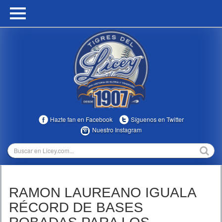
HOME
CALENDARIO
HISTORIA
ESTADÍSTICAS
COMUNIDAD
Hazte fan en Facebook
Síguenos en Twitter
INFOMEDIA
Nuestro Instagram
MULTIMEDIA
DIRECTIVOS 2023-2025
RAMON LAUREANO IGUALA
TEMPORADAS
RÉCORD DE BASES