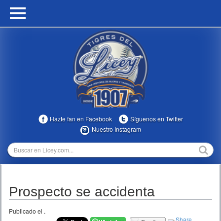
HOME
CALENDARIO
HISTORIA
ESTADÍSTICAS
COMUNIDAD
Hazte fan en Facebook
Síguenos en Twitter
INFOMEDIA
Nuestro Instagram
MULTIMEDIA
DIRECTIVOS 2023-2025
Prospecto se accidenta
TEMPORADAS
Publicado el
.