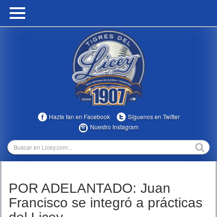
HOME
CALENDARIO
HISTORIA
ESTADÍSTICAS
COMUNIDAD
Hazte fan en Facebook
Síguenos en Twitter
INFOMEDIA
Nuestro Instagram
MULTIMEDIA
DIRECTIVOS 2023-2025
POR ADELANTADO: Juan
TEMPORADAS
Francisco se integró a prácticas