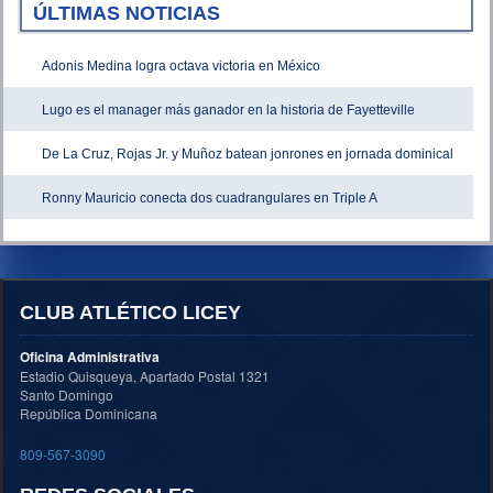
ÚLTIMAS NOTICIAS
Adonis Medina logra octava victoria en México
Lugo es el manager más ganador en la historia de Fayetteville
De La Cruz, Rojas Jr. y Muñoz batean jonrones en jornada dominical
Ronny Mauricio conecta dos cuadrangulares en Triple A
CLUB ATLÉTICO LICEY
Oficina Administrativa
Estadio Quisqueya, Apartado Postal 1321
Santo Domingo
República Dominicana
809-567-3090