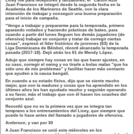
Juan Francisco se integró desde la segunda fecha en la
Academia de los Marineros de Seattle, con la clara
intención de trabajar y conseguir una buena preparación
para el inicio de campaña.
“Vengo a trabajar y prepararme para la temporada, primero
aparando rodados y haciendo prácticas de bateo, para
cuando a partir del lunes lleguen los demás jugadores (de
ofensiva) trabajar en conjunto y tratar de corregir ciertas
cosas”, expresó el líder histórico de jonrones (63) de la
Liga Dominicana de Béisbol, récord alcanzado la temporada
pasada (2017-18). Dejó atrás los 61 de Mendy López.
Adujo que siempre hay cosas en las que hacer ajustes, en
su caso, corregir el swing y no tirarle a bolas malas “que ha
sido uno de mis problemas” y facilitar hacer más contacto
que ayuden a la causa bengalí.
En cuando a su estado fíciso, dijo que se siente mucho
mejor, que con la madurez y cosas que ha aprendido en los
últimos años les han ayudado mucho y seguirán operando
a su favor, más el trabajo que con él hacen los coaches del
conjunto azul.
Recordó que no es la primera vez que se integra tan
temprano a los entrenamientos del Licey, que siempre que
puede lo hace antes del llamado a jugadores de ofensiva.
Anderson, y van por 30
A Juan Francisco se unió este miércoles en los