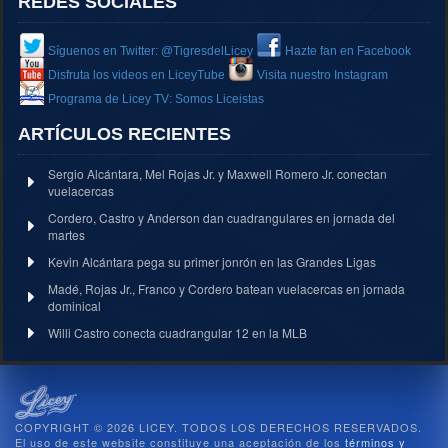
REDES SOCIALES
Síguenos en Twitter: @TigresdelLicey
Hazte fan en Facebook
Disfruta los videos en LiceyTube
Visita nuestro Instagram
Programa de Licey TV: Somos Liceistas
ARTÍCULOS RECIENTES
Sergio Alcántara, Mel Rojas Jr. y Maxwell Romero Jr. conectan
vuelacercas
Cordero, Castro y Anderson dan cuadrangulares en jornada del
martes
Kevin Alcántara pega su primer jonrón en las Grandes Ligas
Madé, Rojas Jr., Franco y Cordero batean vuelacercas en jornada
dominical
Willi Castro conecta cuadrangular 12 en la MLB
COPYRIGHT © 2026 LICEY. TODOS LOS DERECHOS RESERVADOS.
El uso de este website constituye una aceptación de los
términos y