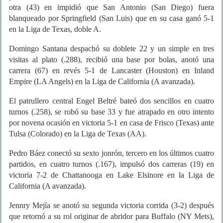
otra (43) en impidió que San Antonio (San Diego) fuera
blanqueado por Springfield (San Luis) que en su casa ganó 5-1
en la Liga de Texas, doble A.
Domingo Santana despachó su doblete 22 y un simple en tres
visitas al plato (.288), recibió una base por bolas, anotó una
carrera (67) en revés 5-1 de Lancaster (Houston) en Inland
Empire (LA Angels) en la Liga de California (A avanzada).
El patrullero central Engel Beltré bateó dos sencillos en cuatro
turnos (.258), se robó su base 33 y fue atrapado en otro intento
por novena ocasión en victoria 5-1 en casa de Frisco (Texas) ante
Tulsa (Colorado) en la Liga de Texas (AA).
Pedro Báez conectó su sexto jonrón, tercero en los últimos cuatro
partidos, en cuatro turnos (.167), impulsó dos carreras (19) en
victoria 7-2 de Chattanooga en Lake Elsinore en la Liga de
California (A avanzada).
Jennry Mejía se anotó su segunda victoria corrida (3-2) después
que retornó a su rol originar de abridor para Buffalo (NY Mets),