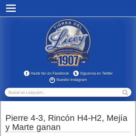
HOME
CALENDARIO
HISTORIA
ESTADÍSTICAS
COMUNIDAD
Hazte fan en Facebook
Síguenos en Twitter
INFOMEDIA
Nuestro Instagram
MULTIMEDIA
DIRECTIVOS 2023-2025
Pierre 4-3, Rincón H4-H2, Mejía
TEMPORADAS
y Marte ganan