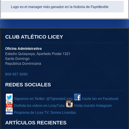
Lugo es el manager más ganador en la historia de Fayetteville
CLUB ATLÉTICO LICEY
Oficina Administrativa
Estadio Quisqueya, Apartado Postal 1321
Santo Domingo
República Dominicana
809-567-3090
REDES SOCIALES
Síguenos en Twitter: @TigresdelLicey
Hazte fan en Facebook
Disfruta los videos en LiceyTube
Visita nuestro Instagram
Programa de Licey TV: Somos Liceistas
ARTÍCULOS RECIENTES