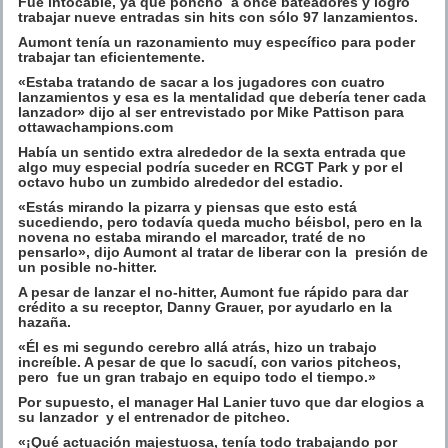
Fue intocable, ya que ponchó a once bateadores y logró
trabajar nueve entradas sin hits con sólo 97 lanzamientos.
Aumont tenía un razonamiento muy específico para poder
trabajar tan eficientemente.
«Estaba tratando de sacar a los jugadores con cuatro
lanzamientos y esa es la mentalidad que debería tener cada
lanzador» dijo al ser entrevistado por
Mike Pattison para
ottawachampions.com
Había un sentido extra alrededor de la sexta entrada que
algo muy especial podría suceder en RCGT Park y por el
octavo hubo un zumbido alrededor del estadio.
«Estás mirando la pizarra y piensas que esto está
sucediendo, pero todavía queda mucho béisbol, pero en la
novena no estaba mirando el marcador, traté de no
pensarlo», dijo Aumont al tratar de liberar con la presión de
un posible no-hitter.
A pesar de lanzar el no-hitter, Aumont fue rápido para dar
crédito a su receptor, Danny Grauer, por ayudarlo en la
hazaña.
«Él es mi segundo cerebro allá atrás, hizo un trabajo
increíble. A pesar de que lo sacudí, con varios pitcheos,
pero fue un gran trabajo en equipo todo el tiempo.»
Por supuesto, el manager Hal Lanier tuvo que dar elogios a
su lanzador y el entrenador de pitcheo.
«¡Qué actuación majestuosa, tenía todo trabajando por