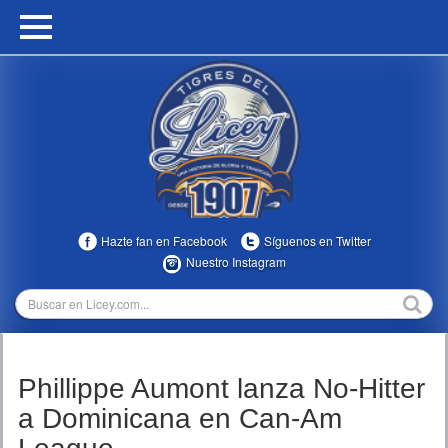
HOME
CALENDARIO
HISTORIA
ESTADÍSTICAS
COMUNIDAD
Hazte fan en Facebook
Síguenos en Twitter
INFOMEDIA
Nuestro Instagram
MULTIMEDIA
DIRECTIVOS 2023-2025
Phillippe Aumont lanza No-Hitter
TEMPORADAS
a Dominicana en Can-Am