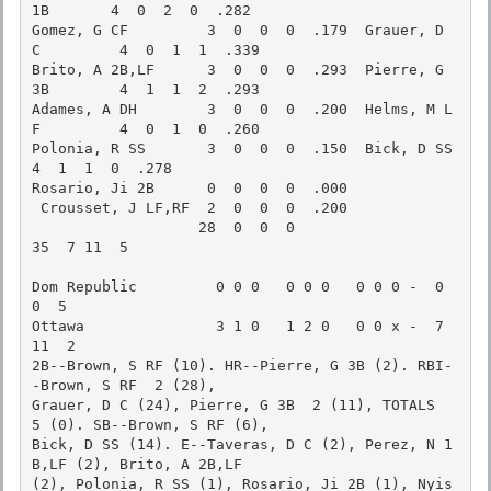
1B       4  0  2  0  .282

Gomez, G CF         3  0  0  0  .179  Grauer, D 
C         4  0  1  1  .339

Brito, A 2B,LF      3  0  0  0  .293  Pierre, G 
3B        4  1  1  2  .293

Adames, A DH        3  0  0  0  .200  Helms, M L
F         4  0  1  0  .260

Polonia, R SS       3  0  0  0  .150  Bick, D SS          
4  1  1  0  .278

Rosario, Ji 2B      0  0  0  0  .000       

 Crousset, J LF,RF  2  0  0  0  .200       

                   28  0  0  0                           
35  7 11  5

Dom Republic         0 0 0   0 0 0   0 0 0 -  0  
0  5

Ottawa               3 1 0   1 2 0   0 0 x -  7 
11  2

2B--Brown, S RF (10). HR--Pierre, G 3B (2). RBI-
-Brown, S RF  2 (28),

Grauer, D C (24), Pierre, G 3B  2 (11), TOTALS  
5 (0). SB--Brown, S RF (6),

Bick, D SS (14). E--Taveras, D C (2), Perez, N 1
B,LF (2), Brito, A 2B,LF

(2), Polonia, R SS (1), Rosario, Ji 2B (1), Nyis