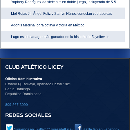
Yophery Rodríguez da siete hits en doble juego, incluyendo de 5-5
Mel Rojas Jr., Ángel Feliz y Starlyn Núñez conectan vuelacercas
Adonis Medina logra octava victoria en México
Lugo es el manager más ganador en la historia de Fayetteville
CLUB ATLÉTICO LICEY
Oficina Administrativa
Estadio Quisqueya, Apartado Postal 1321
Santo Domingo
República Dominicana
809-567-3090
REDES SOCIALES
Síguenos en Twitter: @TigresdelLicey
Hazte fan en Facebook