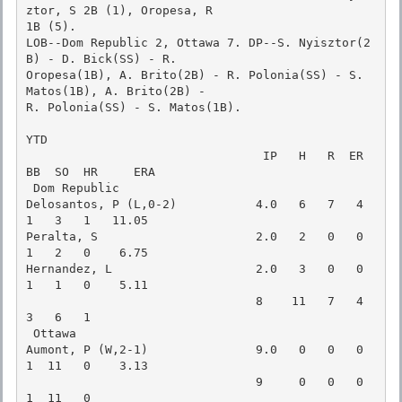
ztor, S 2B (1), Oropesa, R

1B (5). 

LOB--Dom Republic 2, Ottawa 7. DP--S. Nyisztor(2
B) - D. Bick(SS) - R.

Oropesa(1B), A. Brito(2B) - R. Polonia(SS) - S. 
Matos(1B), A. Brito(2B) -

R. Polonia(SS) - S. Matos(1B). 

YTD

                                 IP   H   R  ER  
BB  SO  HR     ERA

 Dom Republic

Delosantos, P (L,0-2)           4.0   6   7   4   
1   3   1   11.05

Peralta, S                      2.0   2   0   0   
1   2   0    6.75

Hernandez, L                    2.0   3   0   0   
1   1   0    5.11

                                8    11   7   4   
3   6   1

 Ottawa

Aumont, P (W,2-1)               9.0   0   0   0   
1  11   0    3.13

                                9     0   0   0   
1  11   0
