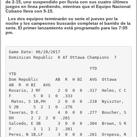
de 2-15, uno suspendido por lluvia con sus cuatro últimos
juegos en línea perdiendo, mientras que el Equipo Nacional
Cubano lleva con 5-15.
Los dos equipos terminarán su serie el jueves por la
noche y los campeones buscarán completar el barrido de la
serie. El primer lanzamiento está programado para las 7:05
pm.
Game Date: 06/28/2017

Dominican Republic  0 AT Ottawa Champions  7

                                 YTD                                   
YTD

Dom Republic       AB  R  H BI   AVG  Ottawa             
AB  R  H BI   AVG

Rosario, J RF       2  0  0  0  .317  Helms, C C
F         5  0  1  0  .333

 Matos, S 1B,PH     2  0  0  0  .218  Nyisztor, 
S 2B      5  2  1  0  .276

Taveras, D C        4  0  0  0  .277  Boucher, S 
DH       2  2  2  0  .281

Salcedo, E 3B       3  0  0  0  .304  Brown, S R
F         3  1  1  2  .301

Perez, N 1B,LF      3  0  0  0  .261  Oropesa, R 