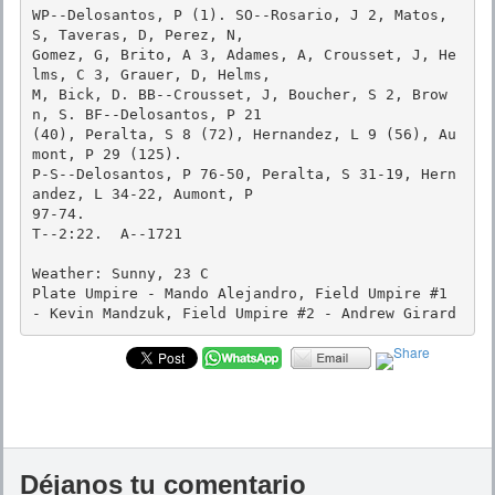
WP--Delosantos, P (1). SO--Rosario, J 2, Matos, 
S, Taveras, D, Perez, N,

Gomez, G, Brito, A 3, Adames, A, Crousset, J, He
lms, C 3, Grauer, D, Helms,

M, Bick, D. BB--Crousset, J, Boucher, S 2, Brow
n, S. BF--Delosantos, P 21

(40), Peralta, S 8 (72), Hernandez, L 9 (56), Au
mont, P 29 (125).

P-S--Delosantos, P 76-50, Peralta, S 31-19, Hern
andez, L 34-22, Aumont, P

97-74. 

T--2:22.  A--1721

Weather: Sunny, 23 C

Plate Umpire - Mando Alejandro, Field Umpire #1 
- Kevin Mandzuk, Field Umpire #2 - Andrew Girard
Déjanos tu comentario