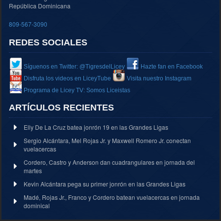
República Dominicana
809-567-3090
REDES SOCIALES
Síguenos en Twitter: @TigresdelLicey
Hazte fan en Facebook
Disfruta los videos en LiceyTube
Visita nuestro Instagram
Programa de Licey TV: Somos Liceistas
ARTÍCULOS RECIENTES
Elly De La Cruz batea jonrón 19 en las Grandes Ligas
Sergio Alcántara, Mel Rojas Jr. y Maxwell Romero Jr. conectan
vuelacercas
Cordero, Castro y Anderson dan cuadrangulares en jornada del
martes
Kevin Alcántara pega su primer jonrón en las Grandes Ligas
Madé, Rojas Jr., Franco y Cordero batean vuelacercas en jornada
dominical