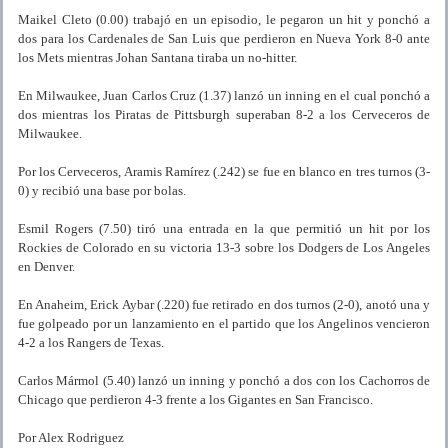
Maikel Cleto (0.00) trabajó en un episodio, le pegaron un hit y ponchó a
dos para los Cardenales de San Luis que perdieron en Nueva York 8-0 ante
los Mets mientras Johan Santana tiraba un no-hitter.
En Milwaukee, Juan Carlos Cruz (1.37) lanzó un inning en el cual ponchó a
dos mientras los Piratas de Pittsburgh superaban 8-2 a los Cerveceros de
Milwaukee.
Por los Cerveceros, Aramis Ramírez (.242) se fue en blanco en tres turnos (3-
0) y recibió una base por bolas.
Esmil Rogers (7.50) tiró una entrada en la que permitió un hit por los
Rockies de Colorado en su victoria 13-3 sobre los Dodgers de Los Angeles
en Denver.
En Anaheim, Erick Aybar (.220) fue retirado en dos turnos (2-0), anotó una y
fue golpeado por un lanzamiento en el partido que los Angelinos vencieron
4-2 a los Rangers de Texas.
Carlos Mármol (5.40) lanzó un inning y ponchó a dos con los Cachorros de
Chicago que perdieron 4-3 frente a los Gigantes en San Francisco.
Por Alex Rodriguez