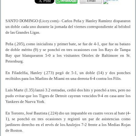
SANTO DOMINGO (Licey.com).- Carlos Peña y Hanley Ramírez dispararon
un doble cada uno durante la jornada del viernes correspondiente al béisbol
de las Grandes Ligas.
Peña (.205), como inicialista y primer bate, se fue de 4-1, que fue su batazo
de doble mérito (9) y se ponchó en tres ocasiones con los Rays de Tampa
Bay que blanquearon 5-0 a los visitantes Orioles de Baltimore en St.
Petersburg.
En Filadelfia, Hanley (.273) pegó de 5-1, un doble (14) y dos ponches
recibidos para los Marlins de Miami en una derrota 6-4 contra los Filis.
Luis Marte (1.35) lanzó 3.2 entradas, cedió dos hits y ponchó a tres, pero no
pudo evitar que los Tigres de Detroit cayeran vencidos 9-4 en casa ante los
Yankees de Nueva York.
En Toronto, José Bautista (.224) dio un imparable en cuatro veces al bate (4-
1), se ponchó en tres ocasiones y registró un par de asistencias como
jardinero derecho en el revés de los Azulejos 7-2 frente a los Medias Rojas
de Boston.