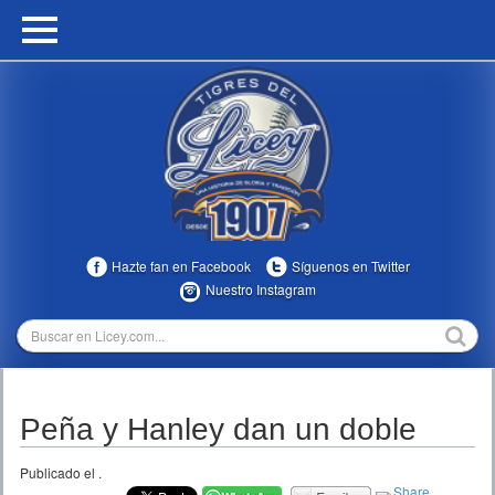
HOME
CALENDARIO
HISTORIA
ESTADÍSTICAS
COMUNIDAD
Hazte fan en Facebook
Síguenos en Twitter
INFOMEDIA
Nuestro Instagram
MULTIMEDIA
DIRECTIVOS 2023-2025
Peña y Hanley dan un doble
TEMPORADAS
Publicado el
.