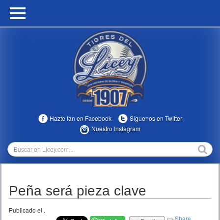
HOME
CALENDARIO
HISTORIA
ESTADÍSTICAS
COMUNIDAD
Hazte fan en Facebook
Síguenos en Twitter
INFOMEDIA
Nuestro Instagram
MULTIMEDIA
DIRECTIVOS 2023-2025
Peña será pieza clave
TEMPORADAS
Publicado el
.