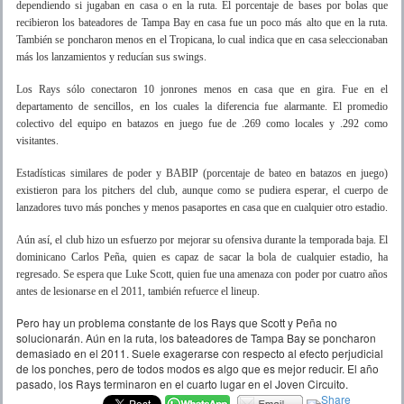
dependiendo si jugaban en casa o en la ruta. El porcentaje de bases por bolas que
recibieron los bateadores de Tampa Bay en casa fue un poco más alto que en la ruta.
También se poncharon menos en el Tropicana, lo cual indica que en casa seleccionaban
más los lanzamientos y reducían sus swings.
Los Rays sólo conectaron 10 jonrones menos en casa que en gira. Fue en el
departamento de sencillos, en los cuales la diferencia fue alarmante. El promedio
colectivo del equipo en batazos en juego fue de .269 como locales y .292 como
visitantes.
Estadísticas similares de poder y BABIP (porcentaje de bateo en batazos en juego)
existieron para los pitchers del club, aunque como se pudiera esperar, el cuerpo de
lanzadores tuvo más ponches y menos pasaportes en casa que en cualquier otro estadio.
Aún así, el club hizo un esfuerzo por mejorar su ofensiva durante la temporada baja. El
dominicano Carlos Peña, quien es capaz de sacar la bola de cualquier estadio, ha
regresado. Se espera que Luke Scott, quien fue una amenaza con poder por cuatro años
antes de lesionarse en el 2011, también refuerce el lineup.
Pero hay un problema constante de los Rays que Scott y Peña no
solucionarán. Aún en la ruta, los bateadores de Tampa Bay se poncharon
demasiado en el 2011. Suele exagerarse con respecto al efecto perjudicial
de los ponches, pero de todos modos es algo que es mejor reducir. El año
pasado, los Rays terminaron en el cuarto lugar en el Joven Circuito.