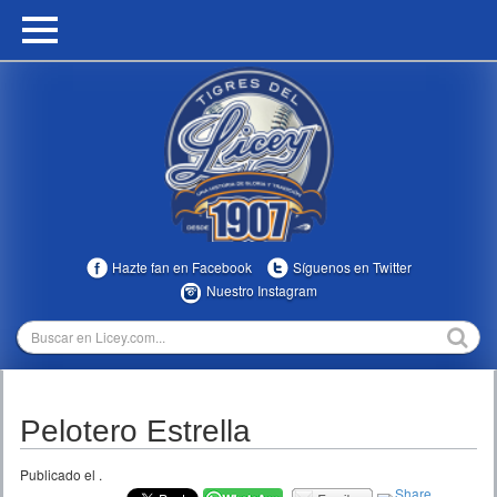
HOME
CALENDARIO
HISTORIA
ESTADÍSTICAS
COMUNIDAD
Hazte fan en Facebook
Síguenos en Twitter
INFOMEDIA
Nuestro Instagram
MULTIMEDIA
DIRECTIVOS 2023-2025
Pelotero Estrella
TEMPORADAS
Publicado el
.