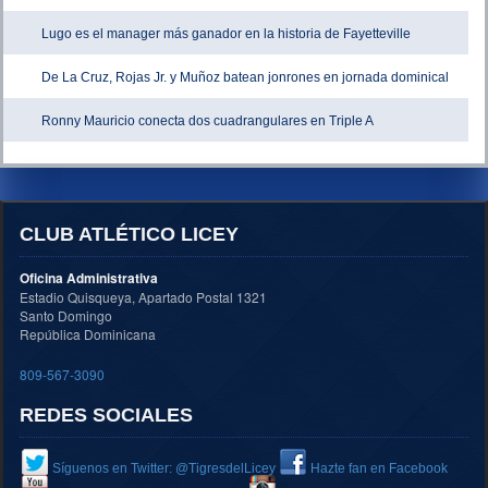
Lugo es el manager más ganador en la historia de Fayetteville
De La Cruz, Rojas Jr. y Muñoz batean jonrones en jornada dominical
Ronny Mauricio conecta dos cuadrangulares en Triple A
CLUB ATLÉTICO LICEY
Oficina Administrativa
Estadio Quisqueya, Apartado Postal 1321
Santo Domingo
República Dominicana
809-567-3090
REDES SOCIALES
Síguenos en Twitter: @TigresdelLicey
Hazte fan en Facebook