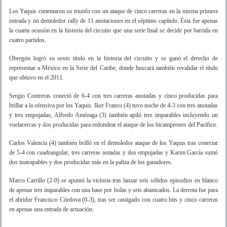
Los Yaquis cimentaron su triunfo con un ataque de cinco carreras en la misma primera
entrada y un demoledor rally de 11 anotaciones en el séptimo capítulo. Ésta fue apenas
la cuarta ocasión en la historia del circuito que una serie final se decide por barrida en
cuatro partidos.
Obregón logró su sexto título en la historia del circuito y se ganó el derecho de
representar a México en la Serie del Caribe, donde buscará también revalidar el título
que obtuvo en el 2011.
Sergio Contreras conectó de 6-4 con tres carreras anotadas y cinco producidas para
brillar a la ofensiva por los Yaquis. Iker Franco (4) tuvo noche de 4-3 con tres anotadas
y tres empujadas, Alfredo Amézaga (3) también apiló tres imparables incluyendo un
vuelacercas y dos producidas para redondear el ataque de los bicampeones del Pacífico.
Carlos Valencia (4) también brilló en el demoledor ataque de los Yaquis tras conectar
de 5-4 con cuadrangular, tres carreras notadas y dos empujadas y Karim García sumó
dos inatrapables y dos producidas más en la paliza de los ganadores.
Marco Carrillo (2-0) se apuntó la victoria tras lanzar seis sólidos episodios en blanco
de apenas tres imparables con una base por bolas y seis abanicados. La derrota fue para
el abridor Francisco Córdova (0-3), tras ser castigado con cuatro hits y cinco carreras
en apenas una entrada de actuación.