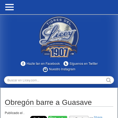
HOME
CALENDARIO
HISTORIA
ESTADÍSTICAS
COMUNIDAD
Hazte fan en Facebook
Síguenos en Twitter
INFOMEDIA
Nuestro Instagram
MULTIMEDIA
DIRECTIVOS 2023-2025
Obregón barre a Guasave
TEMPORADAS
Publicado el
.