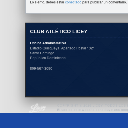
Lo siento, debes estar
conectado
para publicar un comentario.
CLUB ATLÉTICO LICEY
Oficina Administrativa
Estadio Quisqueya, Apartado Postal 1321
Santo Domingo
República Dominicana
809-567-3090
COPYRIGHT © 2026 LICEY. TODOS LO
El uso de este website constituye una ace