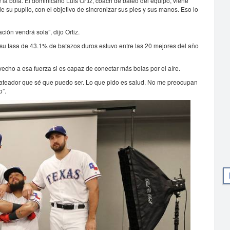
la bola. El dominicano Luis Ortiz, coach de bateo del equipo, viene
 su pupilo, con el objetivo de sincronizar sus pies y sus manos. Eso lo
ción vendrá sola”, dijo Ortiz.
u tasa de 43.1% de batazos duros estuvo entre las 20 mejores del año
cho a esa fuerza si es capaz de conectar más bolas por el aíre.
l bateador que sé que puedo ser. Lo que pido es salud. No me preocupan
o”.