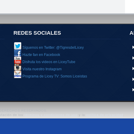
REDES SOCIALES
A
Síguenos en Twitter: @TigresdelLicey
Hazte fan en Facebook
Disfruta los videos en LiceyTube
Visita nuestro Instagram
Programa de Licey TV: Somos Liceistas
S DERECHOS RESERVADOS.
ptación de los
términos y condiciones de uso
y la
política de privacidad
.