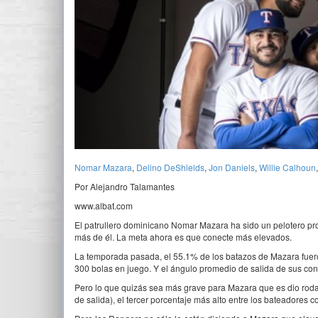
Nomar Mazara
,
Delino DeShields
,
Jon Daniels
,
Willie Calhoun
Por Alejandro Talamantes
www.albat.com
El patrullero dominicano Nomar Mazara ha sido un pelotero pro
más de él. La meta ahora es que conecte más elevados.
La temporada pasada, el 55.1% de los batazos de Mazara fuero
300 bolas en juego. Y el ángulo promedio de salida de sus con
Pero lo que quizás sea más grave para Mazara que es dio rod
de salida), el tercer porcentaje más alto entre los bateadores