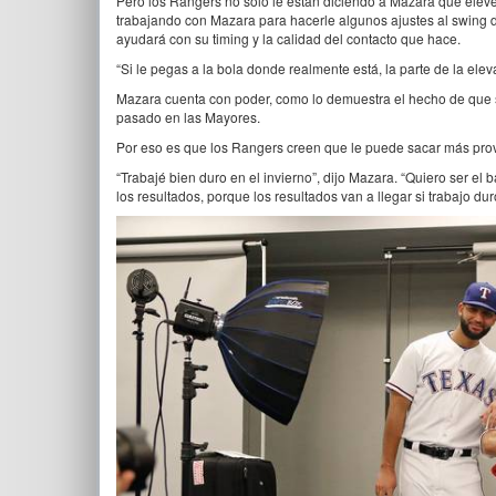
Pero los Rangers no sólo le están diciendo a Mazara que eleve 
trabajando con Mazara para hacerle algunos ajustes al swing de
ayudará con su timing y la calidad del contacto que hace.
“Si le pegas a la bola donde realmente está, la parte de la eleva
Mazara cuenta con poder, como lo demuestra el hecho de que s
pasado en las Mayores.
Por eso es que los Rangers creen que le puede sacar más prove
“Trabajé bien duro en el invierno”, dijo Mazara. “Quiero ser e
los resultados, porque los resultados van a llegar si trabajo dur