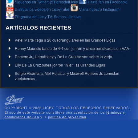
Síguenos en Twitter: @TigresdelLicey
Hazte fan en Facebook
Disfruta los videos en LiceyTube
Visita nuestro Instagram
Programa de Licey TV: Somos Liceistas
ARTÍCULOS RECIENTES
Ketel Marte llega a 20 cuadrangulares en las Grandes Ligas
Ronny Mauricio batea de 4-4 con jonrón y cinco remolcadas en AAA
Romero Jr., Hernández y De La Cruz se van sobre la verja
Elly De La Cruz batea jonrón 19 en las Grandes Ligas
Sergio Alcántara, Mel Rojas Jr. y Maxwell Romero Jr. conectan
vuelacercas
COPYRIGHT © 2026 LICEY. TODOS LOS DERECHOS RESERVADOS.
El uso de este website constituye una aceptación de los
términos y
condiciones de uso
y la
política de privacidad
.