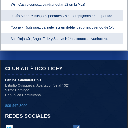
Willi Castro conecta cuadrangular 12 en la MLB
Jesús Madé: 5 hits, dos jonrones y siete empujadas en un partido
Yophery Rodríguez da siete hits en doble juego, incluyendo de 5-5
Mel Rojas Jr., Ángel Feliz y Starlyn Núñez conectan vuelacercas
CLUB ATLÉTICO LICEY
Oficina Administrativa
Estadio Quisqueya, Apartado Postal 1321
Santo Domingo
República Dominicana
809-567-3090
REDES SOCIALES