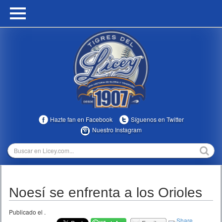
HOME
CALENDARIO
HISTORIA
ESTADÍSTICAS
COMUNIDAD
Hazte fan en Facebook
Síguenos en Twitter
INFOMEDIA
Nuestro Instagram
MULTIMEDIA
DIRECTIVOS 2023-2025
Noesí se enfrenta a los Orioles
TEMPORADAS
Publicado el
.