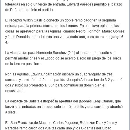
toleradas en solo un tercio de entrada. Edward Paredes permitió el batazo
de Peña que definió el partido.
El receptor Wilkin Castillo conectó un doble remolcador en la segunda
entrada para la primera carrera de los Leones. En el octavo episodio las
cosas se apretaron para las Aguilas, cuando Pedro Florimón, Mauro Gómez
y Josh Donaldson produjeron una vuelta cada uno, para acercar el juego 6-
4.
La victoria fue para Humberto Sánchez (2-1) al lanzar un episodio sin
permitir anotaciones y el Escogido se acercó a solo un juego de los Toros
en la tercera posición.
Por las Aguilas, Edwin Encarnación disparó un cuadrangular de tres
carreras y terminó de 4-2 en el partido. Joaquín Arias se fue de 3-2 y anotó
dos y subió su promedio a .384 para continuar su dominio en el
encasillado.
La debacle de Batista estropeó la apertura del japonés Kenji Otanari, que
lanzó seis entradas en las que solo toleró tres hits y una carrera, y abanicó
a siete.
En San Francisco de Macorís, Carlos Peguero, Robinzon Díaz y Jimmy
Paredes remolcaron dos vueltas cada uno y los Gigantes del Cibao