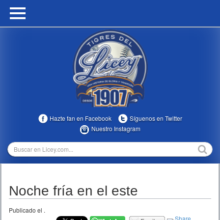
HOME
CALENDARIO
HISTORIA
ESTADÍSTICAS
COMUNIDAD
Hazte fan en Facebook
Síguenos en Twitter
INFOMEDIA
Nuestro Instagram
MULTIMEDIA
DIRECTIVOS 2023-2025
Noche fría en el este
TEMPORADAS
Publicado el
.