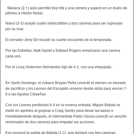
Stevens (2-1) solo permitió tres hits y una carrera y superó en un duelo de
pitcheo a Héctor Noesí.
Noesí (3-3) aceptó cuatro indiscutibles y dos carreras para ser superado
por su rival.
El cerrador Jerry Gil rescató su cuarto encuentro de la temporada.
Por las Estrellas, Matt Gamel y Edward Rogers remolcaron una carrera
cada uno.
Por el Licey, Anderson Hernández ligó de 4-1, con una empujada.
En Santo Domingo, el cubano Brayan Peña conectó el viernes un elevado
de sacrificio y los Leones del Escogido vinieron desde atrás para vencer 7-
6 a las Aguilas Cibaeñas
Con los Leones perdiendo 6-4 en la novena entrada, Miguel Batista se
metió en aprietos al golpear a Craig Gentry para llenar las bases e
inmediatamente después, el intermedista Pablo Ozuna conectó un sencillo
remolcador de dos carreras para empatar las acciones.
Eso provocó la salida de Batista (1-1), que terminó con tres carreras