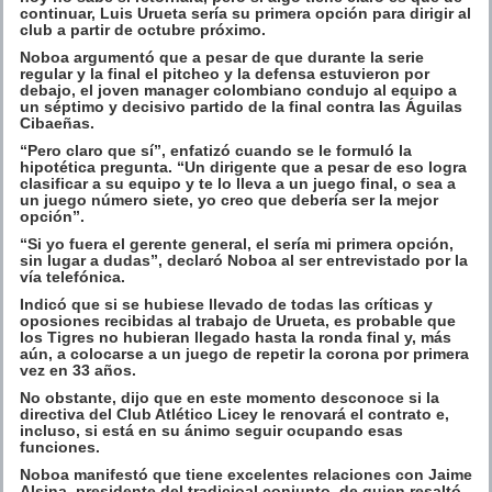
continuar, Luis Urueta sería su primera opción para dirigir al
club a partir de octubre próximo.
Noboa argumentó que a pesar de que durante la serie
regular y la final el pitcheo y la defensa estuvieron por
debajo, el joven manager colombiano condujo al equipo a
un séptimo y decisivo partido de la final contra las Águilas
Cibaeñas.
“Pero claro que sí”, enfatizó cuando se le formuló la
hipotética pregunta. “Un dirigente que a pesar de eso logra
clasificar a su equipo y te lo lleva a un juego final, o sea a
un juego número siete, yo creo que debería ser la mejor
opción”.
“Si yo fuera el gerente general, el sería mi primera opción,
sin lugar a dudas”, declaró Noboa al ser entrevistado por la
vía telefónica.
Indicó que si se hubiese llevado de todas las críticas y
oposiones recibidas al trabajo de Urueta, es probable que
los Tigres no hubieran llegado hasta la ronda final y, más
aún, a colocarse a un juego de repetir la corona por primera
vez en 33 años.
No obstante, dijo que en este momento desconoce si la
directiva del Club Atlético Licey le renovará el contrato e,
incluso, si está en su ánimo seguir ocupando esas
funciones.
Noboa manifestó que tiene excelentes relaciones con Jaime
Alsina, presidente del tradicioal conjunto, de quien resaltó