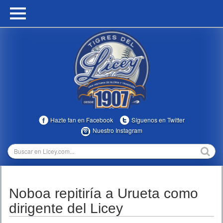
HOME
CALENDARIO
HISTORIA
ESTADÍSTICAS
COMUNIDAD
Hazte fan en Facebook
Síguenos en Twitter
INFOMEDIA
Nuestro Instagram
MULTIMEDIA
DIRECTIVOS 2023-2025
Noboa repitiría a Urueta como
TEMPORADAS
dirigente del Licey