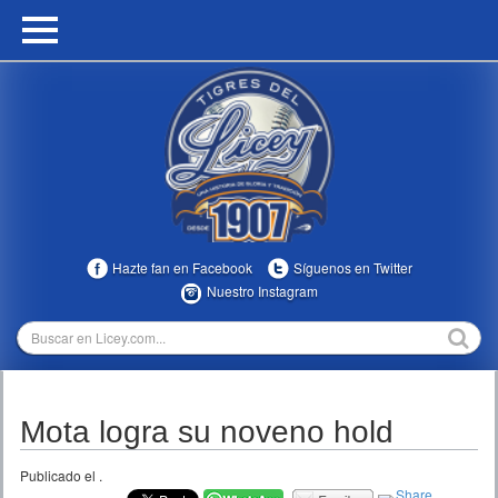
HOME
CALENDARIO
HISTORIA
ESTADÍSTICAS
COMUNIDAD
Hazte fan en Facebook
Síguenos en Twitter
INFOMEDIA
Nuestro Instagram
MULTIMEDIA
DIRECTIVOS 2023-2025
Mota logra su noveno hold
TEMPORADAS
Publicado el
.