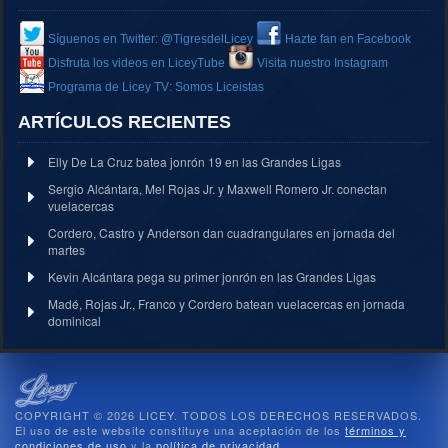
Síguenos en Twitter: @TigresdelLicey
Hazte fan en Facebook
Disfruta los videos en LiceyTube
Visita nuestro Instagram
Programa de Licey TV: Somos Liceistas
ARTÍCULOS RECIENTES
Elly De La Cruz batea jonrón 19 en las Grandes Ligas
Sergio Alcántara, Mel Rojas Jr. y Maxwell Romero Jr. conectan
vuelacercas
Cordero, Castro y Anderson dan cuadrangulares en jornada del
martes
Kevin Alcántara pega su primer jonrón en las Grandes Ligas
Madé, Rojas Jr., Franco y Cordero batean vuelacercas en jornada
dominical
COPYRIGHT © 2026 LICEY. TODOS LOS DERECHOS RESERVADOS.
El uso de este website constituye una aceptación de los
términos y
condiciones de uso
y la
política de privacidad
.