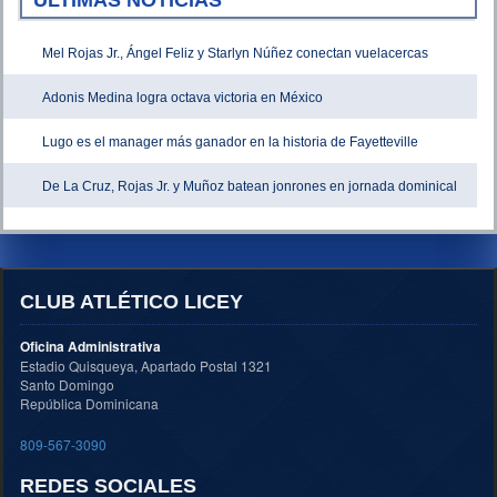
Mel Rojas Jr., Ángel Feliz y Starlyn Núñez conectan vuelacercas
Adonis Medina logra octava victoria en México
Lugo es el manager más ganador en la historia de Fayetteville
De La Cruz, Rojas Jr. y Muñoz batean jonrones en jornada dominical
CLUB ATLÉTICO LICEY
Oficina Administrativa
Estadio Quisqueya, Apartado Postal 1321
Santo Domingo
República Dominicana
809-567-3090
REDES SOCIALES