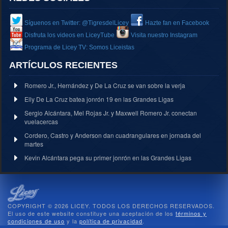
Síguenos en Twitter: @TigresdelLicey
Hazte fan en Facebook
Disfruta los videos en LiceyTube
Visita nuestro Instagram
Programa de Licey TV: Somos Liceistas
ARTÍCULOS RECIENTES
Romero Jr., Hernández y De La Cruz se van sobre la verja
Elly De La Cruz batea jonrón 19 en las Grandes Ligas
Sergio Alcántara, Mel Rojas Jr. y Maxwell Romero Jr. conectan
vuelacercas
Cordero, Castro y Anderson dan cuadrangulares en jornada del
martes
Kevin Alcántara pega su primer jonrón en las Grandes Ligas
COPYRIGHT © 2026 LICEY. TODOS LOS DERECHOS RESERVADOS.
El uso de este website constituye una aceptación de los
términos y
condiciones de uso
y la
política de privacidad
.