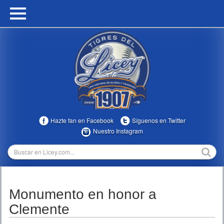
HOME
CALENDARIO
HISTORIA
ESTADÍSTICAS
COMUNIDAD
Hazte fan en Facebook
Síguenos en Twitter
INFOMEDIA
Nuestro Instagram
MULTIMEDIA
DIRECTIVOS 2023-2025
Monumento en honor a
TEMPORADAS
Clemente