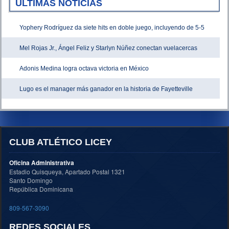
ÚLTIMAS NOTICIAS
Yophery Rodríguez da siete hits en doble juego, incluyendo de 5-5
Mel Rojas Jr., Ángel Feliz y Starlyn Núñez conectan vuelacercas
Adonis Medina logra octava victoria en México
Lugo es el manager más ganador en la historia de Fayetteville
CLUB ATLÉTICO LICEY
Oficina Administrativa
Estadio Quisqueya, Apartado Postal 1321
Santo Domingo
República Dominicana
809-567-3090
REDES SOCIALES