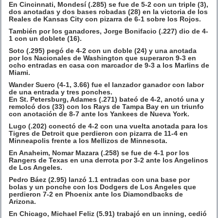
En Cincinnati, Mondesí (.285) se fue de 5-2 con un triple (3),
dos anotadas y dos bases robadas (28) en la victoria de los
Reales de Kansas City con pizarra de 6-1 sobre los Rojos.
También por los ganadores, Jorge Bonifacio (.227) dio de 4-
1 con un doblete (16).
Soto (.295) pegó de 4-2 con un doble (24) y una anotada
por los Nacionales de Washington que superaron 9-3 en
ocho entradas en casa con marcador de 9-3 a los Marlins de
Miami.
Wander Suero (4-1, 3.66) fue el lanzador ganador con labor
de una entrada y tres ponches.
En St. Petersburg, Adames (.271) bateó de 4-2, anotó una y
remolcó dos (33) con los Rays de Tampa Bay en un triunfo
con anotación de 8-7 ante los Yankees de Nueva York.
Lugo (.202) conectó de 4-2 con una vuelta anotada para los
Tigres de Detroit que perdieron con pizarra de 11-4 en
Minneapolis frente a los Mellizos de Minnesota.
En Anaheim, Nomar Mazara (.258) se fue de 4-1 por los
Rangers de Texas en una derrota por 3-2 ante los Angelinos
de Los Angeles.
Pedro Báez (2.95) lanzó 1.1 entradas con una base por
bolas y un ponche con los Dodgers de Los Angeles que
perdieron 7-2 en Phoenix ante los Diamondbacks de
Arizona.
En Chicago, Michael Feliz (5.91) trabajó en un inning, cedió