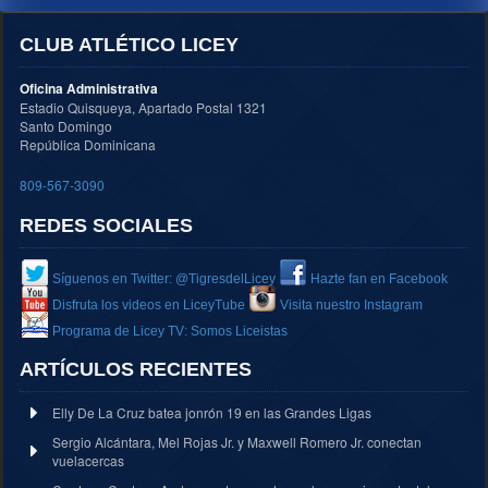
CLUB ATLÉTICO LICEY
Oficina Administrativa
Estadio Quisqueya, Apartado Postal 1321
Santo Domingo
República Dominicana
809-567-3090
REDES SOCIALES
Síguenos en Twitter: @TigresdelLicey
Hazte fan en Facebook
Disfruta los videos en LiceyTube
Visita nuestro Instagram
Programa de Licey TV: Somos Liceistas
ARTÍCULOS RECIENTES
Elly De La Cruz batea jonrón 19 en las Grandes Ligas
Sergio Alcántara, Mel Rojas Jr. y Maxwell Romero Jr. conectan
vuelacercas