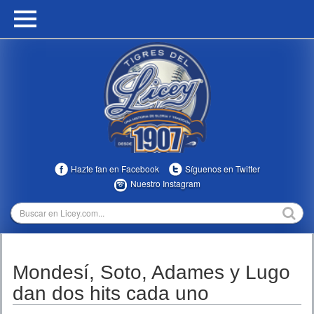
HOME
CALENDARIO
HISTORIA
ESTADÍSTICAS
COMUNIDAD
Hazte fan en Facebook
Síguenos en Twitter
INFOMEDIA
Nuestro Instagram
MULTIMEDIA
DIRECTIVOS 2023-2025
Mondesí, Soto, Adames y Lugo
TEMPORADAS
dan dos hits cada uno