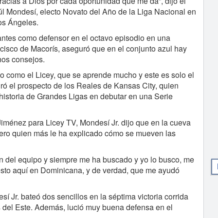
racias a Dios por cada oportunidad que me da”, dijo el
aúl Mondesí, electo Novato del Año de la Liga Nacional en
os Ángeles.
antes como defensor en el octavo episodio en una
ncisco de Macorís, aseguró que en el conjunto azul hay
nos consejos.
o como el Licey, que se aprende mucho y este es solo el
ró el prospecto de los Reales de Kansas City, quien
a historia de Grandes Ligas en debutar en una Serie
Jiménez para Licey TV, Mondesí Jr. dijo que en la cueva
ero quien más le ha explicado cómo se mueven las
án del equipo y siempre me ha buscado y yo lo busco, me
sto aquí en Dominicana, y de verdad, que me ayudó
 Jr. bateó dos sencillos en la séptima victoria corrida
os del Este. Además, lució muy buena defensa en el