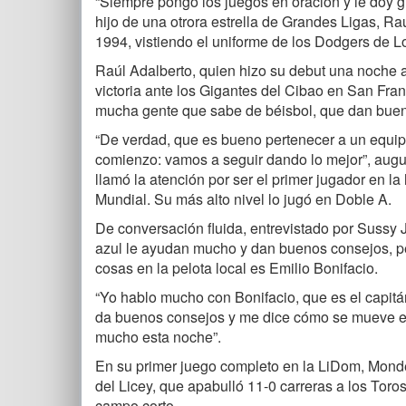
“Siempre pongo los juegos en oración y le doy g
hijo de una otrora estrella de Grandes Ligas, R
1994, vistiendo el uniforme de los Dodgers de L
Raúl Adalberto, quien hizo su debut una noche 
victoria ante los Gigantes del Cibao en San Fra
mucha gente que sabe de béisbol, que dan bue
“De verdad, que es bueno pertenecer a un equip
comienzo: vamos a seguir dando lo mejor”, augu
llamó la atención por ser el primer jugador en l
Mundial. Su más alto nivel lo jugó en Doble A.
De conversación fluida, entrevistado por Sussy 
azul le ayudan mucho y dan buenos consejos, p
cosas en la pelota local es Emilio Bonifacio.
“Yo hablo mucho con Bonifacio, que es el capit
da buenos consejos y me dice cómo se mueve e
mucho esta noche”.
En su primer juego completo en la LiDom, Mondesí
del Licey, que apabulló 11-0 carreras a los Tor
campo corto.