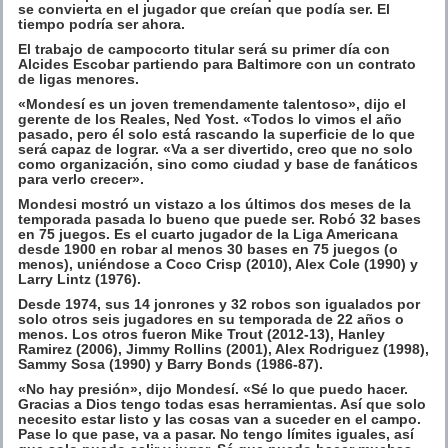
se convierta en el jugador que creían que podía ser. El
tiempo podría ser ahora.
El trabajo de campocorto titular será su primer día con
Alcides Escobar partiendo para Baltimore con un contrato
de ligas menores.
«Mondesí es un joven tremendamente talentoso», dijo el
gerente de los Reales, Ned Yost. «Todos lo vimos el año
pasado, pero él solo está rascando la superficie de lo que
será capaz de lograr. «Va a ser divertido, creo que no solo
como organización, sino como ciudad y base de fanáticos
para verlo crecer».
Mondesi mostró un vistazo a los últimos dos meses de la
temporada pasada lo bueno que puede ser. Robó 32 bases
en 75 juegos. Es el cuarto jugador de la Liga Americana
desde 1900 en robar al menos 30 bases en 75 juegos (o
menos), uniéndose a Coco Crisp (2010), Alex Cole (1990) y
Larry Lintz (1976).
Desde 1974, sus 14 jonrones y 32 robos son igualados por
solo otros seis jugadores en su temporada de 22 años o
menos. Los otros fueron Mike Trout (2012-13), Hanley
Ramirez (2006), Jimmy Rollins (2001), Alex Rodriguez (1998),
Sammy Sosa (1990) y Barry Bonds (1986-87).
«No hay presión», dijo Mondesí. «Sé lo que puedo hacer.
Gracias a Dios tengo todas esas herramientas. Así que solo
necesito estar listo y las cosas van a suceder en el campo.
Pase lo que pase, va a pasar. No tengo límites iguales, así