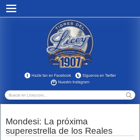
HOME
CALENDARIO
HISTORIA
ESTADÍSTICAS
COMUNIDAD
Hazte fan en Facebook
Síguenos en Twitter
INFOMEDIA
Nuestro Instagram
MULTIMEDIA
DIRECTIVOS 2023-2025
Mondesi: La próxima
TEMPORADAS
superestrella de los Reales