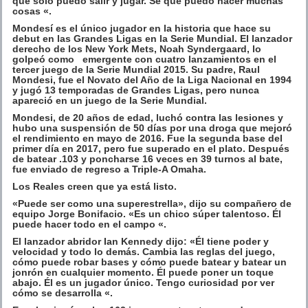
que solo puedo salir y jugar. Sé que puedo hacer muchas
cosas «.
Mondesí es el único jugador en la historia que hace su
debut en las Grandes Ligas en la Serie Mundial. El lanzador
derecho de los New York Mets, Noah Syndergaard, lo
golpeó como emergente con cuatro lanzamientos en el
tercer juego de la Serie Mundial 2015. Su padre, Raul
Mondesi, fue el Novato del Año de la Liga Nacional en 1994
y jugó 13 temporadas de Grandes Ligas, pero nunca
apareció en un juego de la Serie Mundial.
Mondesi, de 20 años de edad, luchó contra las lesiones y
hubo una suspensión de 50 días por una droga que mejoró
el rendimiento en mayo de 2016. Fue la segunda base del
primer día en 2017, pero fue superado en el plato. Después
de batear .103 y poncharse 16 veces en 39 turnos al bate,
fue enviado de regreso a Triple-A Omaha.
Los Reales creen que ya está listo.
«Puede ser como una superestrella», dijo su compañero de
equipo Jorge Bonifacio. «Es un chico súper talentoso. Él
puede hacer todo en el campo «.
El lanzador abridor Ian Kennedy dijo: «Él tiene poder y
velocidad y todo lo demás. Cambia las reglas del juego,
cómo puede robar bases y cómo puede batear y batear un
jonrón en cualquier momento. Él puede poner un toque
abajo. Él es un jugador único. Tengo curiosidad por ver
cómo se desarrolla «.