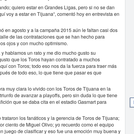
ando; quiero estar en Grandes Ligas, pero si no se dan
í voy a estar en Tijuana”, comentó hoy en entrevista en
ó en agosto y a la campaña 2015 aún le faltan casi dos
talle de las contrataciones que se han hecho para
nos ojos y con mucho optimismo.
 y hablamos un rato y me dio mucho gusto su
gusto que los Toros hayan contratado a muchos
quí con Toros; todo eso nos da la fuerza para traer más
spués de todo eso, lo que tiene que pasar es que
a muy clara lo vivido con los Toros de Tijuana en la
iunfo de avanzar a playoffs, pero sin duda lo que tiene
afición que se daba cita en el estadio Gasmart para
rataron los fanáticos y la gerencia de Toros de Tijuana;
por ciento de Miguel Olivo; yo recuerdo como el equipo
un juego de clasificar y eso fue una emoción muy buena y