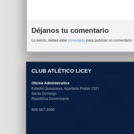
Déjanos tu comentario
Lo siento, debes estar
conectado
para publicar un comentario.
CLUB ATLÉTICO LICEY
Oficina Administrativa
Estadio Quisqueya, Apartado Postal 1321
Santo Domingo
República Dominicana
809-567-3090