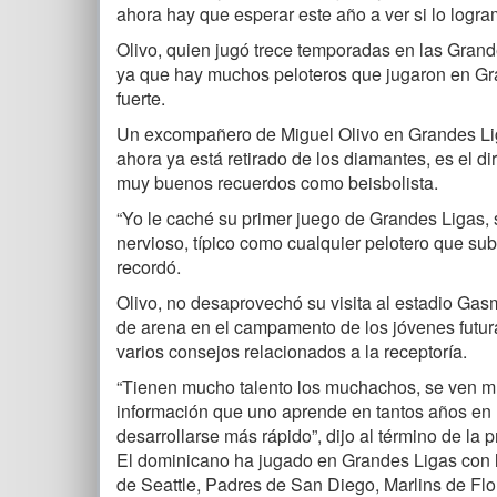
ahora hay que esperar este año a ver si lo logram
Olivo, quien jugó trece temporadas en las Gran
ya que hay muchos peloteros que jugaron en G
fuerte.
Un excompañero de Miguel Olivo en Grandes Li
ahora ya está retirado de los diamantes, es el di
muy buenos recuerdos como beisbolista.
“Yo le caché su primer juego de Grandes Ligas, 
nervioso, típico como cualquier pelotero que su
recordó.
Olivo, no desaprovechó su visita al estadio Gasm
de arena en el campamento de los jóvenes futuras
varios consejos relacionados a la receptoría.
“Tienen mucho talento los muchachos, se ven muy
información que uno aprende en tantos años en 
desarrollarse más rápido”, dijo al término de la p
El dominicano ha jugado en Grandes Ligas con 
de Seattle, Padres de San Diego, Marlins de Fl