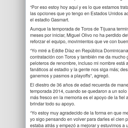
“Por eso estoy hoy aquí y es lo que estamos trat
las opciones que yo tengo en Estados Unidos aqu
el estadio Gasmart.
Aunque la temporada de Toros de Tijuana termin
meses por iniciar, Miguel Olivo no ha perdido de
reforzar el equipo, movimientos que ve con bue
“Yo miré a Eddie Díaz en República Dominicana
contratación con Toros y también me da mucho 
peloteros de renombre, incluso mi nombre está a
fanáticos al estadio y la gente nos siga más; de
ganemos y pasmos a playoffs”, agregó.
El diestro de 36 años de edad recuerda de maner
temporada 2014, cuando se quedaron a un solo tr
más fresco en la memoria es el apoyo de la fiel 
brindar todo su apoyo.
“Yo estoy muy agradecido de la forma en que me t
yo sigo pensando en volver para darles el cien 
estaba atrás y empezó a mejorar y estuvimos a 