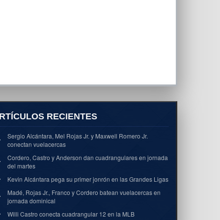
RTÍCULOS RECIENTES
Sergio Alcántara, Mel Rojas Jr. y Maxwell Romero Jr.
conectan vuelacercas
Cordero, Castro y Anderson dan cuadrangulares en jornada
del martes
Kevin Alcántara pega su primer jonrón en las Grandes Ligas
Madé, Rojas Jr., Franco y Cordero batean vuelacercas en
jornada dominical
Willi Castro conecta cuadrangular 12 en la MLB