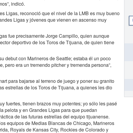
os”, indicó.
des Ligas, reconoció que el nivel de la LMB es muy bueno
randes Ligas y jóvenes que vienen en ascenso muy
gas fue precisamente Jorge Campillo, quien aunque
rector deportivo de los Toros de Tijuana, de quien tiene
su debut con Marineros de Seattle; estaba él un poco
be, pero era un tremendo pitcher y tremenda persona”,
art para bajarse al terreno de juego y poner su granito
 estrellas de los Toros de Tijuana, a quienes les dio
 fuertes, tienen brazos muy potentes; yo sólo les pasé
la pelota y en Grandes Ligas para que puedan
ráctica de las futuras estrellas del equipo tijuanense.
los equipos de Medias Blancas de Chicago, Marineros
orida, Royals de Kansas City, Rockies de Colorado y