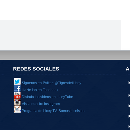
REDES SOCIALES
A
Síguenos en Twitter: @TigresdelLicey
Hazte fan en Facebook
Disfruta los videos en LiceyTube
Visita nuestro Instagram
Programa de Licey TV: Somos Liceistas