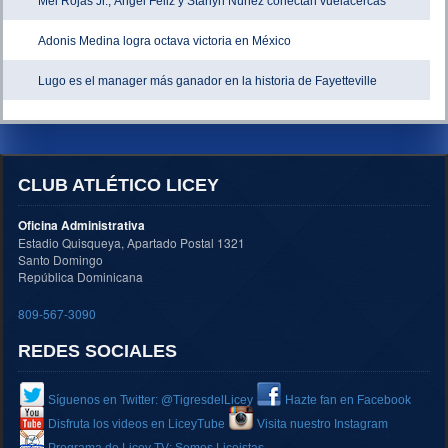
Mel Rojas Jr., Ángel Feliz y Starlyn Núñez conectan vuelacercas
Adonis Medina logra octava victoria en México
Lugo es el manager más ganador en la historia de Fayetteville
CLUB ATLÉTICO LICEY
Oficina Administrativa
Estadio Quisqueya, Apartado Postal 1321
Santo Domingo
República Dominicana
809-567-3090
REDES SOCIALES
Síguenos en Twitter: @TigresdelLicey
Hazte fan en Facebook
Disfruta los videos en LiceyTube
Visita nuestro Instagram