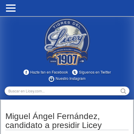
HOME
CALENDARIO
HISTORIA
ESTADÍSTICAS
COMUNIDAD
Hazte fan en Facebook
Síguenos en Twitter
INFOMEDIA
Nuestro Instagram
MULTIMEDIA
DIRECTIVOS 2023-2025
Miguel Ángel Fernández,
TEMPORADAS
candidato a presidir Licey