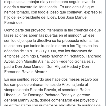
dispuestos a trabajar dia y noche para seguir llevando
alegría a nuestra fiel fanaticada. .Es una decisión que
hemos tomado, con todo el peso que conlleva”, expresó el
hijo del ex presidente del Licey, Don José Manuel
Fernández.
Como parte del proyecto, “tenemos la fiel creencia de que
las relaciones abren las puertas en el mundo”. En ese
sentido dijo, que la directiva se ha propuesto retomar las
relaciones que tantos frutos le dieron a los Tigres en las
décadas de 1970, 1980 y 1990, con los directivos de
entonces Domingo Ernesto “Monchín” Pichardo, Tancredo
Aybar, Don Manolin Alsina, Don Federico Gonzalez su
padre Don José Manuel, Don Miguel Heded y Don
Fernando Ravelo Álvarez.
En ese sentido, recordó que hace dos meses estuvo por
los campos de entrenamientos de Arizona junto al
vicepresidente Ricardo Ravelo, el secretario Rafael
Úbeda , el Dr. Domingo Pichardo Peña y el gerente
general Manny Acta, donde comenzaron ese proyecto y
se entrevistaron con numerosos ejecutivos de equipos de