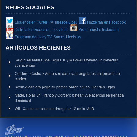
REDES SOCIALES
Síguenos en Twitter: @TigresdelLicey
Hazte fan en Facebook
Disfruta los videos en LiceyTube
Visita nuestro Instagram
Programa de Licey TV: Somos Liceistas
ARTÍCULOS RECIENTES
Sergio Alcántara, Mel Rojas Jr. y Maxwell Romero Jr. conectan
vuelacercas
Cordero, Castro y Anderson dan cuadrangulares en jornada del
martes
Kevin Alcántara pega su primer jonrón en las Grandes Ligas
Madé, Rojas Jr., Franco y Cordero batean vuelacercas en jornada
dominical
Willi Castro conecta cuadrangular 12 en la MLB