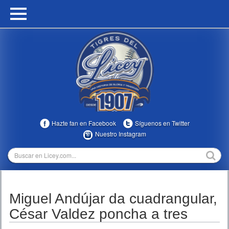
HOME
CALENDARIO
HISTORIA
ESTADÍSTICAS
COMUNIDAD
Hazte fan en Facebook
Síguenos en Twitter
INFOMEDIA
Nuestro Instagram
MULTIMEDIA
DIRECTIVOS 2023-2025
Miguel Andújar da cuadrangular,
TEMPORADAS
César Valdez poncha a tres