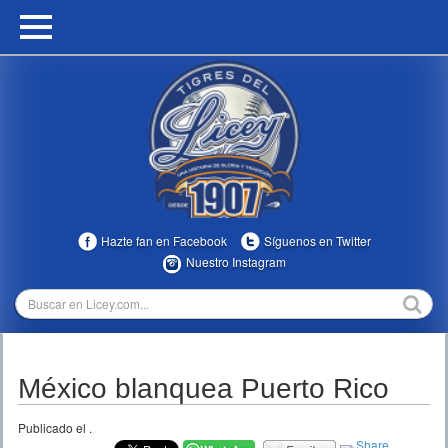
HOME
CALENDARIO
HISTORIA
ESTADÍSTICAS
COMUNIDAD
Hazte fan en Facebook
Síguenos en Twitter
INFOMEDIA
Nuestro Instagram
MULTIMEDIA
DIRECTIVOS 2023-2025
México blanquea Puerto Rico
TEMPORADAS
Publicado el
.