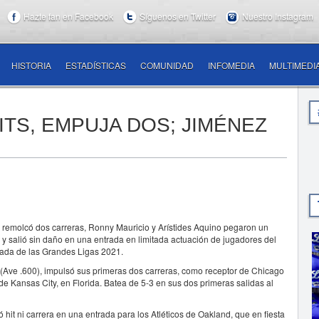
Hazte fan en Facebook
Síguenos en Twitter
Nuestro Instagram
HISTORIA
ESTADÍSTICAS
COMUNIDAD
INFOMEDIA
MULTIMEDI
TS, EMPUJA DOS; JIMÉNEZ
molcó dos carreras, Ronny Mauricio y Arístides Aquino pegaron un
y salió sin daño en una entrada en limitada actuación de jugadores del
rada de las Grandes Ligas 2021.
(Ave .600), impulsó sus primeras dos carreras, como receptor de Chicago
e Kansas City, en Florida. Batea de 5-3 en sus dos primeras salidas al
hit ni carrera en una entrada para los Atléticos de Oakland, que en fiesta