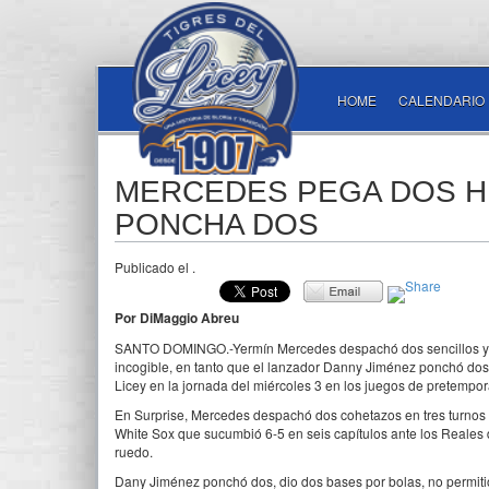
HOME
CALENDARIO
MERCEDES PEGA DOS HI
PONCHA DOS
Publicado el
.
Por DiMaggio Abreu
SANTO DOMINGO.-Yermín Mercedes despachó dos sencillos y re
incogible, en tanto que el lanzador Danny Jiménez ponchó dos 
Licey en la jornada del miércoles 3 en los juegos de pretempo
En Surprise, Mercedes despachó dos cohetazos en tres turnos 
White Sox que sucumbió 6-5 en seis capítulos ante los Reales d
ruedo.
Dany Jiménez ponchó dos, dio dos bases por bolas, no permitió 