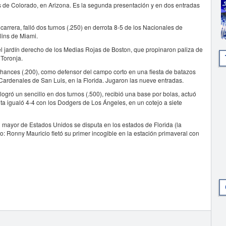
s de Colorado, en Arizona. Es la segunda presentación y en dos entradas
arrera, falló dos turnos (.250) en derrota 8-5 de los Nacionales de
lins de Miami.
 el jardín derecho de los Medias Rojas de Boston, que propinaron paliza de
 Toronja.
chances (.200), como defensor del campo corto en una fiesta de batazos
Cardenales de San Luis, en la Florida. Jugaron las nueve entradas.
 logró un sencillo en dos turnos (.500), recibió una base por bolas, actuó
ita igualó 4-4 con los Dodgers de Los Ángeles, en un cotejo a siete
mayor de Estados Unidos se disputa en los estados de Florida (la
to: Ronny Mauricio fletó su primer incogible en la estación primaveral con