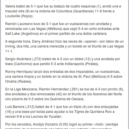
Valera bateó de 5-1 que fue su batazo de cuatro esquinas (1), anotó una e
impulsó otra (9) en la victoria de Columbus (Guardianes) 11-6 frente a
Louisville (Rojos).
Ramón Laureano tuvo de 3-1 que fue un vuelacercas con anotada y
remolcada con Las Vegas (Atléticos) que cayó 5-4 en ocho entradas ante
Salt Lake (Angelinos) en el primer partido de una doble cartelera.
A segunda hora, Dany Jiménez hizo las veces de «opener» con labor de un
inning, dos hits, una carrera merecida y un boleto en el triunfo de Las Vegas
11-1.
Sergio Alcántara (.272) bateó de 4-2 con un doble (12) y una anotada por
Iowa (Cachorros) que perdió 5-3 ante Indianapolis (Piratas).
Ronny Henríquez lanzó dos entradas de dos imparables, un vuelacercas,
una carrera limpia y un boleto en la victoria de St. Paul (Mellizos) 6-5 sobre
Omaha (Reales).
En la Liga Mexicana, Ramón Hernández (.291) se fue de 4-3 con jonrón (9),
dos anotadas y dos remolcadas (42) en el triunfo de los Acereros del Norte
con pizarra de 5-2 sobre los Guerreros de Oaxaca.
Luis Barrera (.312) bateó de 4-1 que fue un triple (4) con dos empujadas
(16) y una base por bolas para ayudar a los Tigres de Quintana Roo a
vencer 9-8 a los Leones de Yucatán.
Por los vencidos, Arodys Vizcaíno (0.00) logró su primer «hold» (ventaja
protegida) de la temporada con labor de una entrada y dos ponches.