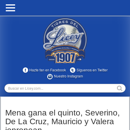
HOME
CALENDARIO
HISTORIA
ESTADÍSTICAS
COMUNIDAD
Hazte fan en Facebook
Síguenos en Twitter
INFOMEDIA
Nuestro Instagram
MULTIMEDIA
DIRECTIVOS 2023-2025
Mena gana el quinto, Severino,
TEMPORADAS
De La Cruz, Mauricio y Valera