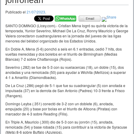
jonronean
Publicado el
21/07/2023
.
SANTO DOMINGO (Licey.com).- Cristian Mena logró su quinta victoria de la
temporada, Yunior Severino, Michael De La Cruz, Ronny Mauricio y George
Valera conectaron cuadrangulares en la jornada del jueves de las ligas
menores del béisbol organizado de los Estados Unidos.
En Doble A, Mena (5-6) ponchó a seis en 6.1 entradas, cedió 7 hits, dos
vueltas merecidas y dos boletos en el triunfo de Birmingham (Medias
Blancas) 7-2 sobre Chattanooga (Rojos).
Severino (.282) se fue de 5-3 con su vuelacercas (18), un doble (15), dos
anotadas y una remolcada (50) para ayudar a Wichita (Mellizos) a superar
4-1 a Amarillo (Diamondbacks).
De La Cruz (.286) pegó de 5-1 que fue su cuadrangular (5) con anotada e
impulsada (37) en la derrota de San Antonio (Padres) 10-3 frente a Frisco
(Rangers).
Domingo Leyba (.351) conectó de 3-2 con un doblete (6), anotada,
empujada (20) y base por bolas en el triunfo de Altoona (Piratas) con
marcador de 4-3 sobre Reading (Filis).
En Triple A, Mauricio (.300) dio de 5-3 con su jonrón (15), anotada,
remolcada (54) y base robada (15) para contribuir a la victoria de Syracuse
(Mets) 8-6 sobre Buffalo (Azulejos).