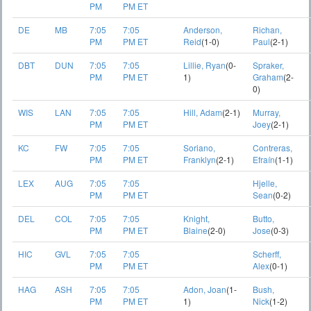
PM
PM ET
DE
MB
7:05
7:05
Anderson,
Richan,
PM
PM ET
Reid
(1-0)
Paul
(2-1)
DBT
DUN
7:05
7:05
Lillie, Ryan
(0-
Spraker,
PM
PM ET
1)
Graham
(2-
0)
WIS
LAN
7:05
7:05
Hill, Adam
(2-1)
Murray,
PM
PM ET
Joey
(2-1)
KC
FW
7:05
7:05
Soriano,
Contreras,
PM
PM ET
Franklyn
(2-1)
Efraín
(1-1)
LEX
AUG
7:05
7:05
Hjelle,
PM
PM ET
Sean
(0-2)
DEL
COL
7:05
7:05
Knight,
Butto,
PM
PM ET
Blaine
(2-0)
Jose
(0-3)
HIC
GVL
7:05
7:05
Scherff,
PM
PM ET
Alex
(0-1)
HAG
ASH
7:05
7:05
Adon, Joan
(1-
Bush,
PM
PM ET
1)
Nick
(1-2)