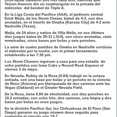
Yeison Asencio dio un cuadrangular en la jornada del
miércoles del beisbol de Triple A.
En la Liga Costa del Pacifico (AAA), el jardinero central
Erick Mejía, de los Storm Chaser, bateó de 4-2, con dos
anotadas, en el triunfo de Omaha (Kansas City) de 4-2 ante
Nashville (Texas).
Mejía, de 24 años y nativo de Villa Mella, en sus últimos
diez juegos batea de 35-11 (.314), con cinco anotadas, siete
remolcadas, cinco bases por bolas y seis ponches.
La serie de cuatro partidos de Omaha en Nashville continúa
el miércoles por la noche, con el primer lanzamiento
establecido a las 7:35 pm.
Los Storm Chasers regresan a casa para una estadía de
ocho partidos con Iowa Cubs y Round Rock Express el
viernes 3 de mayo.
En Nevada, Rubby de la Rosa (0.84) trabajó en la octava
entrada, con una base por bolas y un ponche en la victoria
de Reno (Arizona) por blanqueada de dos carreras ante las
Vegas (Oakland) en el Greater Nevada Field.
De la Rosa, tiene 0.84 de efectividad, con diez ponches en
10.2 entradas, con ocho hits, dos carreras, una limpia y dos
bases por bolas en once juegos.
En la división Pacifico Sur, los Chihuahuas de El Paso (San
Diego) ganaron su juego número doce seguido para
comandar el circuito con 19-7.