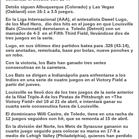
Detrás siguen Albuquerque (Colorado) y Las Vegas
(Oakland) con 16-1 a 3.5 juegos.
En la Liga Internacional (AAA), el antesalista Dawel Lugo,
de los Mud Hens, dio dos hits en el juego en que Louisville
Bats (Cincinnati) derrotaron a Toledo (Detroit) con un
marcador de 4-3 en el Fifth Third Field, llevándose dos de
tres juegos en la serie.
Lugo, en sus últimos diez partidos batea para .326 (43-14),
seis anotadas, remolcada, base por bolas, nueve ponches y
un robo.
Con la victoria, los Bats han ganado tres series
consecutivas en la carretera.
Los Bats se dirigen a Indianápolis para enfrentarse a los
Indios en una serie de cuatro juegos en el Victory Field a
partir del jueves.
Louisville se llevó dos de los tres juegos de la serie anterior
de la filial Triple-A de los Piratas de Pittsburgh en «The
Victory Field» del 19 al 21 de abril, e intentará ganar su
cuarta serie consecutiva fuera de Louisville.
El dominicano Willi Castro, de Toledo, tiene en una racha de
12 juegos seguidos con hit, que se remonta al 15 de abril.
En la división del Norte, los Mets de Syracuse ganaron su
cuarto juego seguido para colocar su marca en 17-9 a
medio de Lehigh Valley (Philadelphia), quienes han perdido