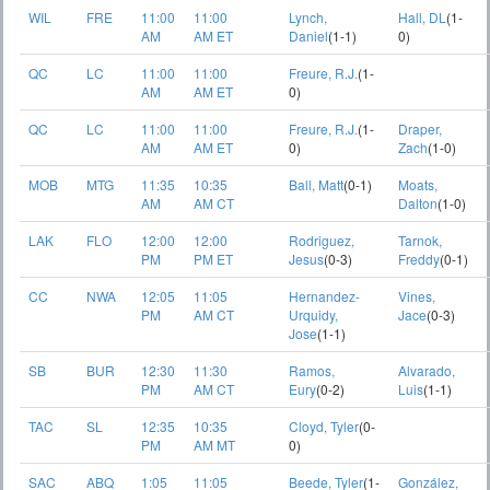
WIL
FRE
11:00
11:00
Lynch,
Hall, DL
(1-
AM
AM ET
Daniel
(1-1)
0)
QC
LC
11:00
11:00
Freure, R.J.
(1-
AM
AM ET
0)
QC
LC
11:00
11:00
Freure, R.J.
(1-
Draper,
AM
AM ET
0)
Zach
(1-0)
MOB
MTG
11:35
10:35
Ball, Matt
(0-1)
Moats,
AM
AM CT
Dalton
(1-0)
LAK
FLO
12:00
12:00
Rodriguez,
Tarnok,
PM
PM ET
Jesus
(0-3)
Freddy
(0-1)
CC
NWA
12:05
11:05
Hernandez-
Vines,
PM
AM CT
Urquidy,
Jace
(0-3)
Jose
(1-1)
SB
BUR
12:30
11:30
Ramos,
Alvarado,
PM
AM CT
Eury
(0-2)
Luis
(1-1)
TAC
SL
12:35
10:35
Cloyd, Tyler
(0-
PM
AM MT
0)
SAC
ABQ
1:05
11:05
Beede, Tyler
(1-
González,