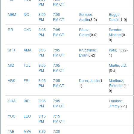
PM
PM CT
MEM
NO
8:00
7:00
Gomber,
Beggs,
PM
PM CT
Austin
(3-0)
Dustin
(1-0)
RR
OKC
8:05
7:05
Pérez,
Bowden,
PM
PM CT
Cionel
(0-0)
Michael
(0-
0)
SPR
AMA
8:05
7:05
Kruczynski,
Weir, T.J.
(2-
PM
PM CT
Evan
(0-2)
1)
MID
TUL
8:05
7:05
Martin, J.D.
PM
PM CT
(0-2)
ARK
FRI
8:05
7:05
Dunn, Justin
(1-
Martinez,
PM
PM CT
1)
Emerson
(1-
0)
CHA
BIR
8:05
7:05
Lambert,
PM
PM CT
Jimmy
(2-1)
YUC
LEO
8:15
7:15
PM
PM CT
TAB
MVA
8:30
7:30