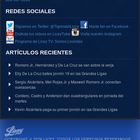
REDES SOCIALES
Síguenos en Twitter: @TigresdelLicey
Hazte fan en Facebook
Disfruta los videos en LiceyTube
Visita nuestro Instagram
Programa de Licey TV: Somos Liceistas
ARTÍCULOS RECIENTES
Romero Jr., Hernández y De La Cruz se van sobre la verja
Elly De La Cruz batea jonrón 19 en las Grandes Ligas
Sergio Alcántara, Mel Rojas Jr. y Maxwell Romero Jr. conectan
vuelacercas
Cordero, Castro y Anderson dan cuadrangulares en jornada del
martes
Kevin Alcántara pega su primer jonrón en las Grandes Ligas
COPYRIGHT © 2026 LICEY. TODOS LOS DERECHOS RESERVADOS.