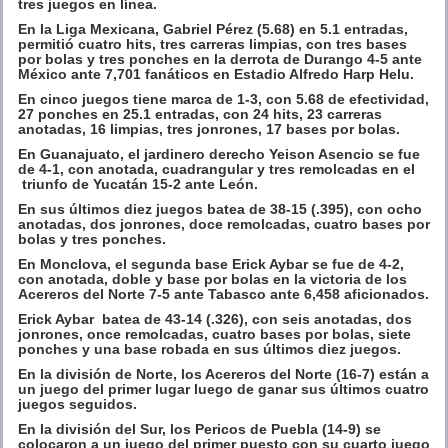
tres juegos en línea.
En la Liga Mexicana, Gabriel Pérez (5.68) en 5.1 entradas,
permitió cuatro hits, tres carreras limpias, con tres bases
por bolas y tres ponches en la derrota de Durango 4-5 ante
México ante 7,701 fanáticos en Estadio Alfredo Harp Helu.
En cinco juegos tiene marca de 1-3, con 5.68 de efectividad,
27 ponches en 25.1 entradas, con 24 hits, 23 carreras
anotadas, 16 limpias, tres jonrones, 17 bases por bolas.
En Guanajuato, el jardinero derecho Yeison Asencio se fue
de 4-1, con anotada, cuadrangular y tres remolcadas en el
triunfo de Yucatán 15-2 ante León.
En sus últimos diez juegos batea de 38-15 (.395), con ocho
anotadas, dos jonrones, doce remolcadas, cuatro bases por
bolas y tres ponches.
En Monclova, el segunda base Erick Aybar se fue de 4-2,
con anotada, doble y base por bolas en la victoria de los
Acereros del Norte 7-5 ante Tabasco ante 6,458 aficionados.
Erick Aybar batea de 43-14 (.326), con seis anotadas, dos
jonrones, once remolcadas, cuatro bases por bolas, siete
ponches y una base robada en sus últimos diez juegos.
En la división de Norte, los Acereros del Norte (16-7) están a
un juego del primer lugar luego de ganar sus últimos cuatro
juegos seguidos.
En la división del Sur, los Pericos de Puebla (14-9) se
colocaron a un juego del primer puesto con su cuarto juego