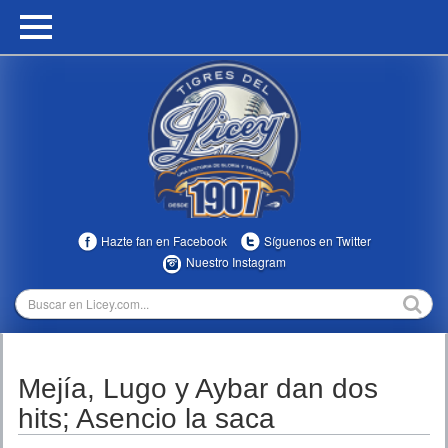
HOME
CALENDARIO
HISTORIA
ESTADÍSTICAS
COMUNIDAD
Hazte fan en Facebook
Síguenos en Twitter
INFOMEDIA
Nuestro Instagram
MULTIMEDIA
DIRECTIVOS 2023-2025
Mejía, Lugo y Aybar dan dos
TEMPORADAS
hits; Asencio la saca