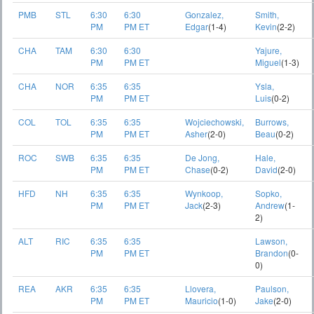
PMB
STL
6:30
6:30
Gonzalez,
Smith,
PM
PM ET
Edgar
(1-4)
Kevin
(2-2)
CHA
TAM
6:30
6:30
Yajure,
PM
PM ET
Miguel
(1-3)
CHA
NOR
6:35
6:35
Ysla,
PM
PM ET
Luis
(0-2)
COL
TOL
6:35
6:35
Wojciechowski,
Burrows,
PM
PM ET
Asher
(2-0)
Beau
(0-2)
ROC
SWB
6:35
6:35
De Jong,
Hale,
PM
PM ET
Chase
(0-2)
David
(2-0)
HFD
NH
6:35
6:35
Wynkoop,
Sopko,
PM
PM ET
Jack
(2-3)
Andrew
(1-
2)
ALT
RIC
6:35
6:35
Lawson,
PM
PM ET
Brandon
(0-
0)
REA
AKR
6:35
6:35
Llovera,
Paulson,
PM
PM ET
Mauricio
(1-0)
Jake
(2-0)