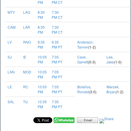
PM
PM CT
MTY
LAG
8:30
7:30
PM
PM CT
CAM
LAR
8:30
7:30
PM
PM CT
LV
RNO
9:35
6:35
Anderson,
PM
PM PT
Tanner
(1-2)
SJ
IE
10:05
7:05
Cave,
Lee,
PM
PM PT
Garrett
(0-3)
Jake
(1-0)
LAN
MOD
10:05
7:05
PM
PM PT
LE
RC
10:05
7:05
Bolaños,
Warzek,
PM
PM PT
Ronald
(3-0)
Bryan
(1-2)
SAL
TIJ
10:35
7:35
PM
PM PT