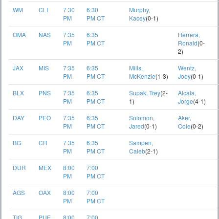
WM
CLI
7:30
6:30
Murphy,
PM
PM CT
Kacey
(0-1)
OMA
NAS
7:35
6:35
Herrera,
PM
PM CT
Ronald
(0-
2)
JAX
MIS
7:35
6:35
Mills,
Wentz,
PM
PM CT
McKenzie
(1-3)
Joey
(0-1)
BLX
PNS
7:35
6:35
Supak, Trey
(2-
Alcala,
PM
PM CT
1)
Jorge
(4-1)
DAY
PEO
7:35
6:35
Solomon,
Aker,
PM
PM CT
Jared
(0-1)
Cole
(0-2)
BG
CR
7:35
6:35
Sampen,
PM
PM CT
Caleb
(2-1)
DUR
MEX
8:00
7:00
PM
PM CT
AGS
OAX
8:00
7:00
PM
PM CT
TIG
PUE
8:00
7:00