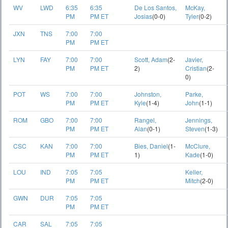
WV
LWD
6:35
6:35
De Los Santos,
McKay,
PM
PM ET
Josias
(0-0)
Tyler
(0-2)
JXN
TNS
7:00
7:00
PM
PM ET
LYN
FAY
7:00
7:00
Scott, Adam
(2-
Javier,
PM
PM ET
2)
Cristian
(2-
0)
POT
WS
7:00
7:00
Johnston,
Parke,
PM
PM ET
Kyle
(1-4)
John
(1-1)
ROM
GBO
7:00
7:00
Rangel,
Jennings,
PM
PM ET
Alan
(0-1)
Steven
(1-3)
CSC
KAN
7:00
7:00
Bies, Daniel
(1-
McClure,
PM
PM ET
1)
Kade
(1-0)
LOU
IND
7:05
7:05
Keller,
PM
PM ET
Mitch
(2-0)
GWN
DUR
7:05
7:05
PM
PM ET
CAR
SAL
7:05
7:05