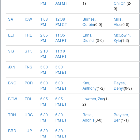
PM
AM MT
1)
Chi Chi
(2-
0)
SA
IOW
1:08
12:08
Burnes,
Mills,
PM
PM CT
Corbin
(0-0)
Alec
(0-0)
ELP
FRE
2:05
11:05
Enns,
McGowin,
PM
AM PT
Dietrich
(3-0)
Kyle
(1-2)
VIS
STK
2:10
11:10
PM
AM PT
JXN
TNS
5:30
5:30
PM
PM ET
BNG
POR
6:00
6:00
Kay,
Reyes,
PM
PM ET
Anthony
(1-2)
Denyi
(0-3)
BOW
ERI
6:05
6:05
Lowther, Zac
(1-
PM
PM ET
2)
TRN
HBG
6:30
6:30
Rosa,
Braymer,
PM
PM ET
Adonis
(0-0)
Ben
(1-1)
BRD
JUP
6:30
6:30
PM
PM ET