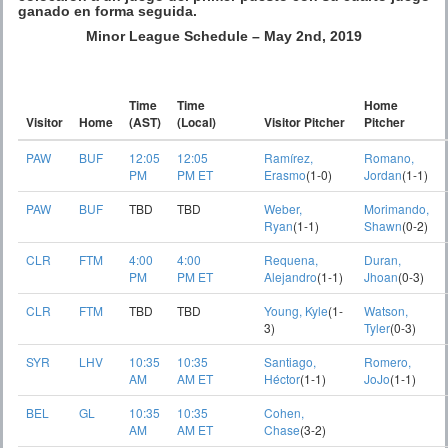
ganado en forma seguida.
Minor League Schedule – May 2nd, 2019
Time
Time
Home
Visitor
Home
(AST)
(Local)
Visitor Pitcher
Pitcher
PAW
BUF
12:05
12:05
Ramírez,
Romano,
PM
PM ET
Erasmo
(1-0)
Jordan
(1-1)
PAW
BUF
TBD
TBD
Weber,
Morimando,
Ryan
(1-1)
Shawn
(0-2)
CLR
FTM
4:00
4:00
Requena,
Duran,
PM
PM ET
Alejandro
(1-1)
Jhoan
(0-3)
CLR
FTM
TBD
TBD
Young, Kyle
(1-
Watson,
3)
Tyler
(0-3)
SYR
LHV
10:35
10:35
Santiago,
Romero,
AM
AM ET
Héctor
(1-1)
JoJo
(1-1)
BEL
GL
10:35
10:35
Cohen,
AM
AM ET
Chase
(3-2)