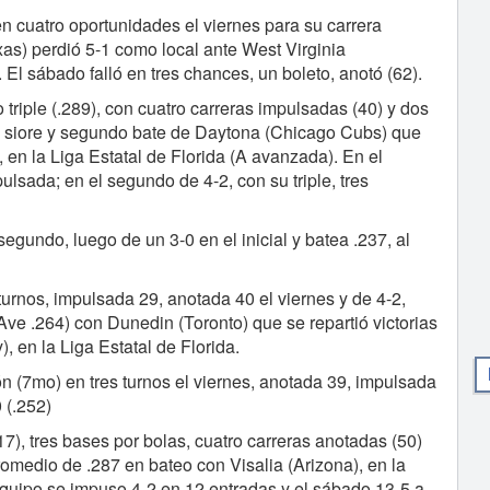
 cuatro oportunidades el viernes para su carrera
as) perdió 5-1 como local ante West Virginia
A. El sábado falló en tres chances, un boleto, anotó (62).
triple (.289), con cuatro carreras impulsadas (40) y dos
o siore y segundo bate de Daytona (Chicago Cubs) que
), en la Liga Estatal de Florida (A avanzada). En el
lsada; en el segundo de 4-2, con su triple, tres
segundo, luego de un 3-0 en el inicial y batea .237, al
turnos, impulsada 29, anotada 40 el viernes y de 4-2,
Ave .264) con Dunedin (Toronto) que se repartió victorias
, en la Liga Estatal de Florida.
n (7mo) en tres turnos el viernes, anotada 39, impulsada
 (.252)
7), tres bases por bolas, cuatro carreras anotadas (50)
romedio de .287 en bateo con Visalia (Arizona), en la
 equipo se impuso 4-2 en 12 entradas y el sábado 13-5 a