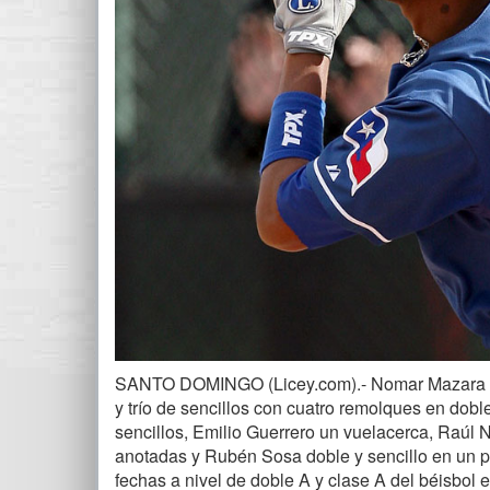
SANTO DOMINGO (Licey.com).- Nomar Mazara bat
y trío de sencillos con cuatro remolques en dob
sencillos, Emilio Guerrero un vuelacerca, Raúl N
anotadas y Rubén Sosa doble y sencillo en un par
fechas a nivel de doble A y clase A del béisbol