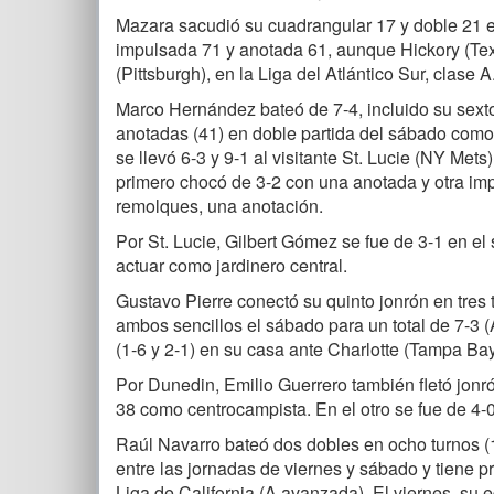
Mazara sacudió su cuadrangular 17 y doble 21 en
impulsada 71 y anotada 61, aunque Hickory (Tex
(Pittsburgh), en la Liga del Atlántico Sur, clase 
Marco Hernández bateó de 7-4, incluido su sexto 
anotadas (41) en doble partida del sábado com
se llevó 6-3 y 9-1 al visitante St. Lucie (NY Mets
primero chocó de 3-2 con una anotada y otra impu
remolques, una anotación.
Por St. Lucie, Gilbert Gómez se fue de 3-1 en el 
actuar como jardinero central.
Gustavo Pierre conectó su quinto jonrón en tres 
ambos sencillos el sábado para un total de 7-3 (
(1-6 y 2-1) en su casa ante Charlotte (Tampa Bay)
Por Dunedin, Emilio Guerrero también fletó jonró
38 como centrocampista. En el otro se fue de 4-0
Raúl Navarro bateó dos dobles en ocho turnos (1
entre las jornadas de viernes y sábado y tiene p
Liga de California (A avanzada). El viernes, su