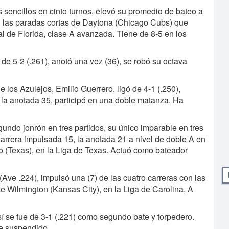
sencillos en cinto turnos, elevó su promedio de bateo a
en las paradas cortas de Daytona (Chicago Cubs) que
al de Florida, clase A avanzada. Tiene de 8-5 en los
de 5-2 (.261), anotó una vez (36), se robó su octava
los Azulejos, Emilio Guerrero, ligó de 4-1 (.250),
, la anotada 35, participó en una doble matanza. Ha
undo jonrón en tres partidos, su único imparable en tres
carrera impulsada 15, la anotada 21 a nivel de doble A en
co (Texas), en la Liga de Texas. Actuó como bateador
 (Ave .224), impulsó una (7) de las cuatro carreras con las
e Wilmington (Kansas City), en la Liga de Carolina, A
í se fue de 3-1 (.221) como segundo bate y torpedero.
ue suspendido.