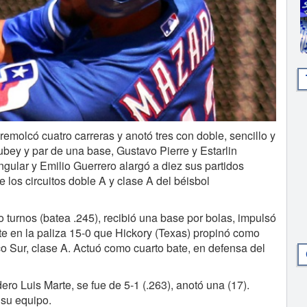
lcó cuatro carreras y anotó tres con doble, sencillo y
bey y par de una base, Gustavo Pierre y Estarlin
ular y Emilio Guerrero alargó a diez sus partidos
e los circuitos doble A y clase A del béisbol
 turnos (batea .245), recibió una base por bolas, impulsó
arte en la paliza 15-0 que Hickory (Texas) propinó como
ico Sur, clase A. Actuó como cuarto bate, en defensa del
ro Luis Marte, se fue de 5-1 (.263), anotó una (17).
 su equipo.