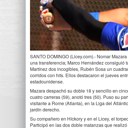
SANTO DOMINGO (Licey.com).- Nomar Mazara remo
una transferencia; Marco Hernández consiguió tu
Martínez dos incogibles, Rubén Sosa un cuadrang
corridos con hits. Ellos destacaron el jueves entr
estadounidense.
Mazara despachó su doble 18 y sencillo en cinco
cuatro carreras (59), anotó tres (50). Puso su p
visitante a Rome (Atlanta), en la Liga del Atlánt
jardín derecho.
Su compañero en Híckory y en el Licey, el torpede
Participó en las dos doble matanzas que realizó