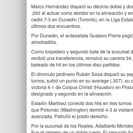
Marco Hernández disparó su décimo doble y dos 
.293 al actuar como abridor en la alineación y 
cedió 7-3 en Dunedin (Toronto), en la Liga Estat
últimos dos encuentros.
Por Dunedin, el antesalista Gustavo Pierre pegó 
almohadilla.
Como torpedero y segundo bate de la sucursal de 
recibió una transferencia, remolcó su carrera 34
bateado de hit en los últimos diez partidos.
El diminuto jardinero Rubén Sosa disparó su seg
turnos, subió un punto en su average (.307), su 
victoria 4-1 de Corpus Christi (Houston) en Fris
designado y segundo en la alineación.
Estarlin Martínez conectó dos hits en tres turnos
que Potomac (Washington) derrotó 4-3 al visitant
avanzada. Patrulló el prado derecho.
Por la sucursal de los Reales, Adalberto Mondes
Fue el primero de un doble juego. El segundo f