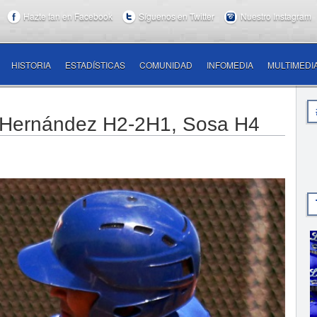
Hazte fan en Facebook
Síguenos en Twitter
Nuestro Instagram
HISTORIA
ESTADÍSTICAS
COMUNIDAD
INFOMEDIA
MULTIMEDI
 Hernández H2-2H1, Sosa H4