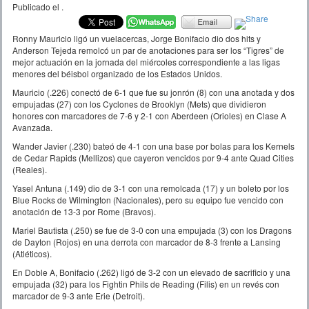
Publicado el
.
Ronny Mauricio ligó un vuelacercas, Jorge Bonifacio dio dos hits y
Anderson Tejeda remolcó un par de anotaciones para ser los “Tigres” de
mejor actuación en la jornada del miércoles correspondiente a las ligas
menores del béisbol organizado de los Estados Unidos.
Mauricio (.226) conectó de 6-1 que fue su jonrón (8) con una anotada y dos
empujadas (27) con los Cyclones de Brooklyn (Mets) que dividieron
honores con marcadores de 7-6 y 2-1 con Aberdeen (Orioles) en Clase A
Avanzada.
Wander Javier (.230) bateó de 4-1 con una base por bolas para los Kernels
de Cedar Rapids (Mellizos) que cayeron vencidos por 9-4 ante Quad Cities
(Reales).
Yasel Antuna (.149) dio de 3-1 con una remolcada (17) y un boleto por los
Blue Rocks de Wilmington (Nacionales), pero su equipo fue vencido con
anotación de 13-3 por Rome (Bravos).
Mariel Bautista (.250) se fue de 3-0 con una empujada (3) con los Dragons
de Dayton (Rojos) en una derrota con marcador de 8-3 frente a Lansing
(Atléticos).
En Doble A, Bonifacio (.262) ligó de 3-2 con un elevado de sacrificio y una
empujada (32) para los Fightin Phils de Reading (Filis) en un revés con
marcador de 9-3 ante Erie (Detroit).