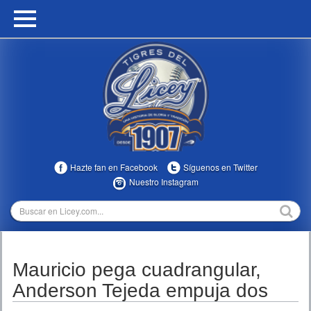
HOME
CALENDARIO
HISTORIA
ESTADÍSTICAS
COMUNIDAD
Hazte fan en Facebook
Síguenos en Twitter
INFOMEDIA
Nuestro Instagram
MULTIMEDIA
DIRECTIVOS 2023-2025
Mauricio pega cuadrangular,
TEMPORADAS
Anderson Tejeda empuja dos