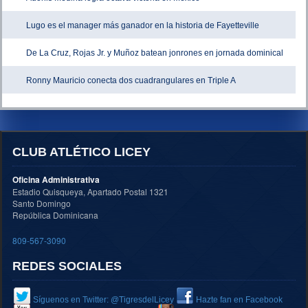
Lugo es el manager más ganador en la historia de Fayetteville
De La Cruz, Rojas Jr. y Muñoz batean jonrones en jornada dominical
Ronny Mauricio conecta dos cuadrangulares en Triple A
CLUB ATLÉTICO LICEY
Oficina Administrativa
Estadio Quisqueya, Apartado Postal 1321
Santo Domingo
República Dominicana
809-567-3090
REDES SOCIALES
Síguenos en Twitter: @TigresdelLicey
Hazte fan en Facebook