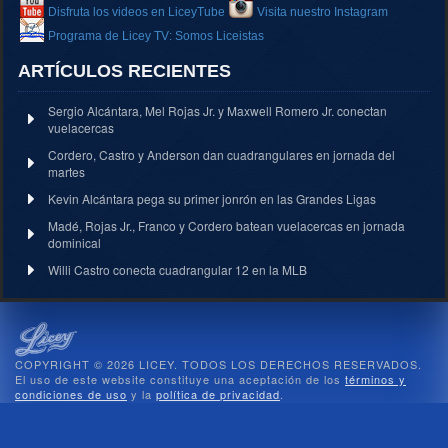
Disfruta los videos en LiceyTube
Visita nuestro Instagram
Programa de Licey TV: Somos Liceistas
ARTÍCULOS RECIENTES
Sergio Alcántara, Mel Rojas Jr. y Maxwell Romero Jr. conectan
vuelacercas
Cordero, Castro y Anderson dan cuadrangulares en jornada del
martes
Kevin Alcántara pega su primer jonrón en las Grandes Ligas
Madé, Rojas Jr., Franco y Cordero batean vuelacercas en jornada
dominical
Willi Castro conecta cuadrangular 12 en la MLB
COPYRIGHT © 2026 LICEY. TODOS LOS DERECHOS RESERVADOS.
El uso de este website constituye una aceptación de los
términos y
condiciones de uso
y la
política de privacidad
.