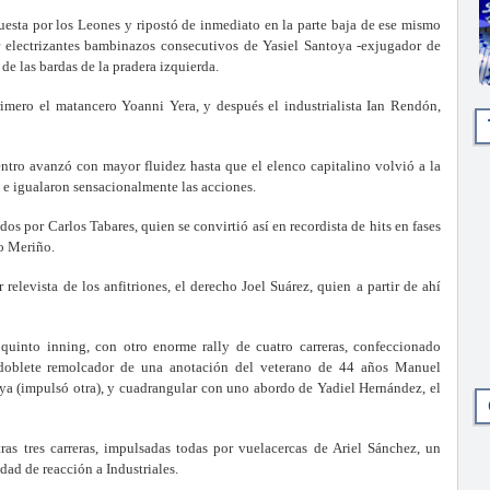
uesta por los Leones y ripostó de inmediato en la parte baja de ese mismo
or electrizantes bambinazos consecutivos de Yasiel Santoya -exjugador de
de las bardas de la pradera izquierda.
rimero el matancero Yoanni Yera, y después el industrialista Ian Rendón,
ntro avanzó con mayor fluidez hasta que el elenco capitalino volvió a la
s e igualaron sensacionalmente las acciones.
dos por Carlos Tabares, quien se convirtió así en recordista de hits en fases
o Meriño.
relevista de los anfitriones, el derecho Joel Suárez, quien a partir de ahí
 quinto inning, con otro enorme rally de cuatro carreras, confeccionado
 doblete remolcador de una anotación del veterano de 44 años Manuel
ya (impulsó otra), y cuadrangular con uno abordo de Yadiel Hernández, el
as tres carreras, impulsadas todas por vuelacercas de Ariel Sánchez, un
dad de reacción a Industriales.