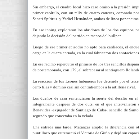
Sin embargo, el cuadro local hizo caso omiso a la presión imp
primer capítulo, con un rally de cuatro carreras, coronado p
Sancti Spíritus- y Yadiel Hernández, ambos de línea por encima 
En ese inning explotaron los abridores de los dos equipos, p
dejando la decisión del partido en manos del bullpen.
Luego de ese primer episodio no apto para cardíacos, el encue
carga en la cuarta entrada, en la cual fabricaron dos anotacione
En ese racimo repercutió el primero de los tres sencillos dispara
de postemporada, con 179, al sobrepasar al santiaguero Roland
La reacción de los Leones habaneros fue detenida por el tercer 
cerró filas y dominó casi sin contratiempos a la artillería rival.
Los dueños de casa sentenciaron la suerte del desafío en el
íntegramente después de dos outs, en el que intervinieron
Benavides -exjugador de Santiago de Cuba-, sencillo de Santo
segundo que conectaba en la velada.
Una entrada más tarde, Matanzas amplió la diferencia con otr
puntillazo que estremeció el Victoria de Girón y dejó sin capaci