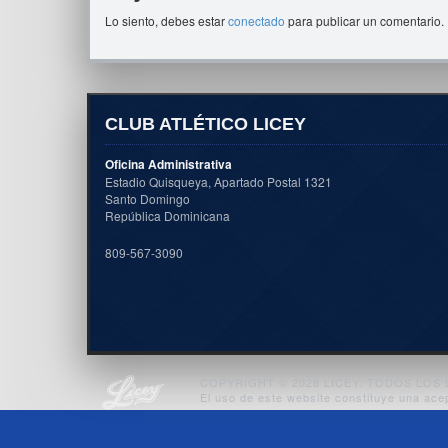
Lo siento, debes estar
conectado
para publicar un comentario.
CLUB ATLÉTICO LICEY
Oficina Administrativa
Estadio Quisqueya, Apartado Postal 1321
Santo Domingo
República Dominicana
809-567-3090
COPYRIGHT © 2026 LICEY. TODOS LO
El uso de este website constituye una ace