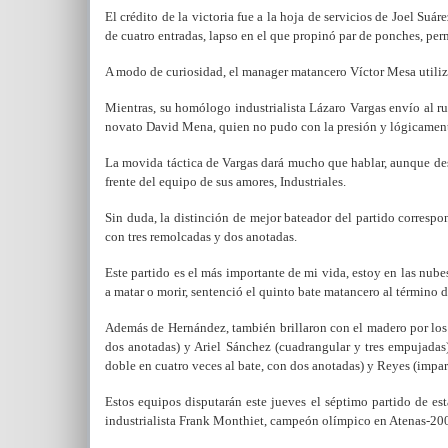
El crédito de la victoria fue a la hoja de servicios de Joel Suá
de cuatro entradas, lapso en el que propinó par de ponches, perm
A modo de curiosidad, el manager matancero Víctor Mesa utilizó 
Mientras, su homólogo industrialista Lázaro Vargas envío al ru
novato David Mena, quien no pudo con la presión y lógicamente f
La movida táctica de Vargas dará mucho que hablar, aunque des
frente del equipo de sus amores, Industriales.
Sin duda, la distinción de mejor bateador del partido correspo
con tres remolcadas y dos anotadas.
Este partido es el más importante de mi vida, estoy en las nub
a matar o morir, sentenció el quinto bate matancero al término d
Además de Hernández, también brillaron con el madero por los 
dos anotadas) y Ariel Sánchez (cuadrangular y tres empujadas),
doble en cuatro veces al bate, con dos anotadas) y Reyes (impa
Estos equipos disputarán este jueves el séptimo partido de est
industrialista Frank Monthiet, campeón olímpico en Atenas-2004