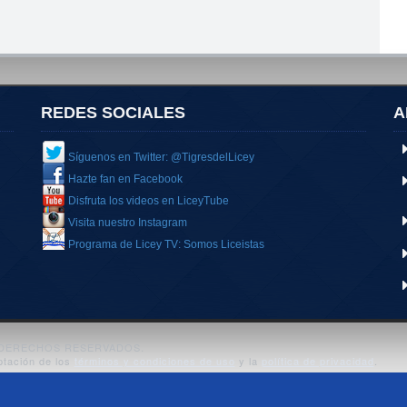
REDES SOCIALES
A
Síguenos en Twitter: @TigresdelLicey
Hazte fan en Facebook
Disfruta los videos en LiceyTube
Visita nuestro Instagram
Programa de Licey TV: Somos Liceistas
S DERECHOS RESERVADOS.
ptación de los
términos y condiciones de uso
y la
política de privacidad
.