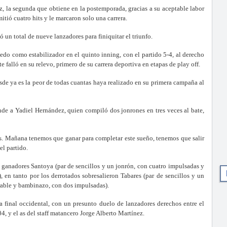
rez, la segunda que obtiene en la postemporada, gracias a su aceptable labor
itió cuatro hits y le marcaron solo una carrera.
un total de nueve lanzadores para finiquitar el triunfo.
edo como estabilizador en el quinto inning, con el partido 5-4, al derecho
alló en su relevo, primero de su carrera deportiva en etapas de play off.
de ya es la peor de todas cuantas haya realizado en su primera campaña al
nde a Yadiel Hernández, quien compiló dos jonrones en tres veces al bate,
es. Mañana tenemos que ganar para completar este sueño, tenemos que salir
el partido.
ganadores Santoya (par de sencillos y un jonrón, con cuatro impulsadas y
 en tanto por los derrotados sobresalieron Tabares (par de sencillos y un
rable y bambinazo, con dos impulsadas).
a final occidental, con un presunto duelo de lanzadores derechos entre el
, y el as del staff matancero Jorge Alberto Martínez.