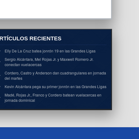
RTÍCULOS RECIENTES
Elly De La Cruz batea jonrón 19 en las Grandes Ligas
Sergio Alcántara, Mel Rojas Jr. y Maxwell Romero Jr.
conectan vuelacercas
Cordero, Castro y Anderson dan cuadrangulares en jornada
del martes
Kevin Alcántara pega su primer jonrón en las Grandes Ligas
Madé, Rojas Jr., Franco y Cordero batean vuelacercas en
jornada dominical