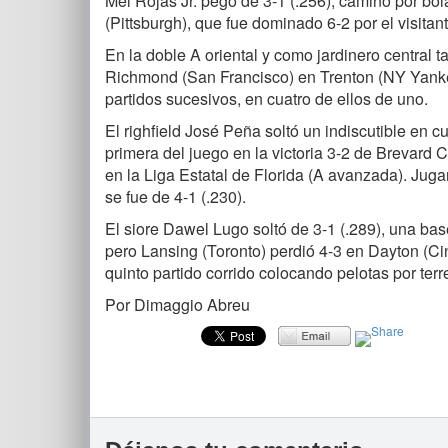
Mel Rojas Jr. pegó de 3-1 (.256), caminó por bol
(Pittsburgh), que fue dominado 6-2 por el visitan
En la doble A oriental y como jardinero central t
Richmond (San Francisco) en Trenton (NY Yanke
partidos sucesivos, en cuatro de ellos de uno.
El righfield José Peña soltó un indiscutible en c
primera del juego en la victoria 3-2 de Brevard 
en la Liga Estatal de Florida (A avanzada). Jug
se fue de 4-1 (.230).
El siore Dawel Lugo soltó de 3-1 (.289), una bas
pero Lansing (Toronto) perdió 4-3 en Dayton (Cin
quinto partido corrido colocando pelotas por ter
Por Dimaggio Abreu