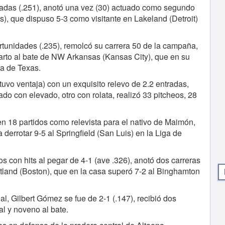
paradas (.251), anotó una vez (30) actuado como segundo
ts), que dispuso 5-3 como visitante en Lakeland (Detroit)
rtunidades (.235), remolcó su carrera 50 de la campaña,
cuarto al bate de NW Arkansas (Kansas City), que en su
ga de Texas.
tuvo ventaja) con un exquisito relevo de 2.2 entradas,
do con elevado, otro con rolata, realizó 33 pitcheos, 28
n 18 partidos como relevista para el nativo de Maimón,
derrotar 9-5 al Springfield (San Luis) en la Liga de
con hits al pegar de 4-1 (ave .326), anotó dos carreras
rtland (Boston), que en la casa superó 7-2 al Binghamton
l, Gilbert Gómez se fue de 2-1 (.147), recibió dos
al y noveno al bate.