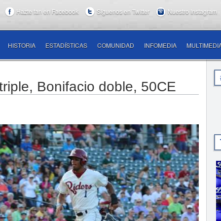
Hazte fan en Facebook
Síguenos en Twitter
Nuestro Instagram
HISTORIA
ESTADÍSTICAS
COMUNIDAD
INFOMEDIA
MULTIMEDI
triple, Bonifacio doble, 50CE