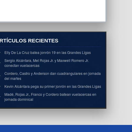
RTÍCULOS RECIENTES
Elly De La Cruz batea jonrón 19 en las Grandes Ligas
Sergio Alcántara, Mel Rojas Jr. y Maxwell Romero Jr.
conectan vuelacercas
Cordero, Castro y Anderson dan cuadrangulares en jornada
del martes
Kevin Alcántara pega su primer jonrón en las Grandes Ligas
Madé, Rojas Jr., Franco y Cordero batean vuelacercas en
jornada dominical