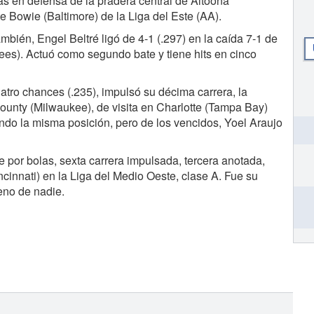
as en defensa de la pradera central de Altoona
te Bowie (Baltimore) de la Liga del Este (AA).
ambién, Engel Beltré ligó de 4-1 (.297) en la caída 7-1 de
es). Actuó como segundo bate y tiene hits en cinco
uatro chances (.235), impulsó su décima carrera, la
County (Milwaukee), de visita en Charlotte (Tampa Bay)
ando la misma posición, pero de los vencidos, Yoel Araujo
e por bolas, sexta carrera impulsada, tercera anotada,
cinnati) en la Liga del Medio Oeste, clase A. Fue su
reno de nadie.