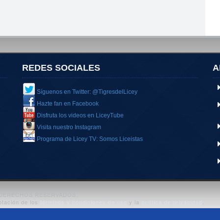
REDES SOCIALES
A
Síguenos en Twitter: @TigresdelLicey
Hazte fan en Facebook
Disfruta los videos en LiceyTube
Visita nuestro Instagram
Programa de Licey TV: Somos Liceistas
S DERECHOS RESERVADOS.
ptación de los
términos y condiciones de uso
y la
política de privacidad
.