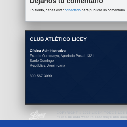
Déjanos tu comentario
Lo siento, debes estar
conectado
para publicar un comentario.
CLUB ATLÉTICO LICEY
Oficina Administrativa
Estadio Quisqueya, Apartado Postal 1321
Santo Domingo
República Dominicana
809-567-3090
COPYRIGHT © 2026 LICEY. TODOS LO
El uso de este website constituye una ace