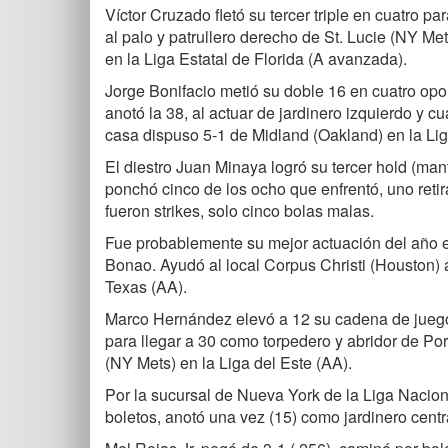
Víctor Cruzado fletó su tercer triple en cuatro 
al palo y patrullero derecho de St. Lucie (NY Me
en la Liga Estatal de Florida (A avanzada).
Jorge Bonifacio metió su doble 16 en cuatro opo
anotó la 38, al actuar de jardinero izquierdo y 
casa dispuso 5-1 de Midland (Oakland) en la Li
El diestro Juan Minaya logró su tercer hold (man
ponchó cinco de los ocho que enfrentó, uno retira
fueron strikes, solo cinco bolas malas.
Fue probablemente su mejor actuación del año e
Bonao. Ayudó al local Corpus Christi (Houston) a 
Texas (AA).
Marco Hernández elevó a 12 su cadena de juegos 
para llegar a 30 como torpedero y abridor de Po
(NY Mets) en la Liga del Este (AA).
Por la sucursal de Nueva York de la Liga Naciona
boletos, anotó una vez (15) como jardinero centr