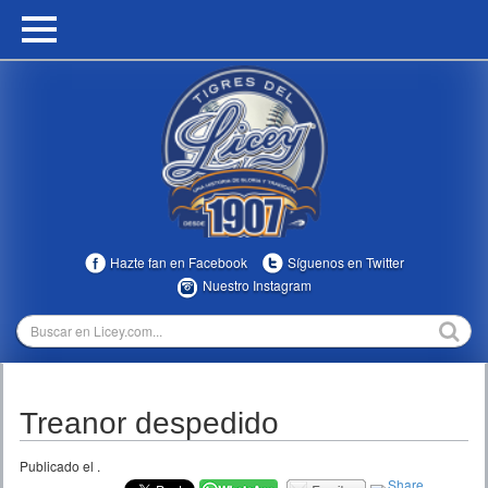
HOME
CALENDARIO
HISTORIA
ESTADÍSTICAS
COMUNIDAD
Hazte fan en Facebook
Síguenos en Twitter
INFOMEDIA
Nuestro Instagram
MULTIMEDIA
DIRECTIVOS 2023-2025
Treanor despedido
TEMPORADAS
Publicado el
.