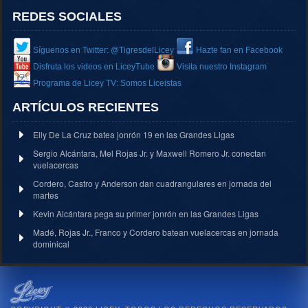
REDES SOCIALES
Síguenos en Twitter: @TigresdelLicey
Hazte fan en Facebook
Disfruta los videos en LiceyTube
Visita nuestro Instagram
Programa de Licey TV: Somos Liceistas
ARTÍCULOS RECIENTES
Elly De La Cruz batea jonrón 19 en las Grandes Ligas
Sergio Alcántara, Mel Rojas Jr. y Maxwell Romero Jr. conectan
vuelacercas
Cordero, Castro y Anderson dan cuadrangulares en jornada del
martes
Kevin Alcántara pega su primer jonrón en las Grandes Ligas
Madé, Rojas Jr., Franco y Cordero batean vuelacercas en jornada
dominical