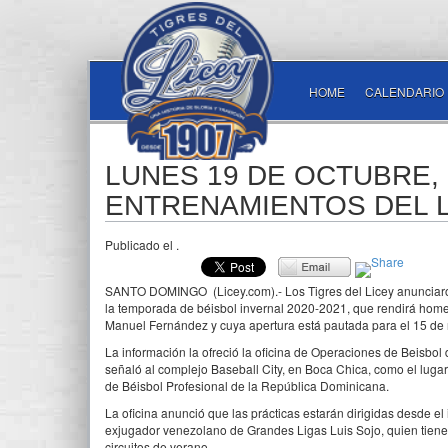
HOME
CALENDARIO
LUNES 19 DE OCTUBRE, 
ENTRENAMIENTOS DEL 
Publicado el
.
SANTO DOMINGO (Licey.com).- Los Tigres del Licey anunciaron 
la temporada de béisbol invernal 2020-2021, que rendirá home
Manuel Fernández y cuya apertura está pautada para el 15 de
La información la ofreció la oficina de Operaciones de Beisbol
señaló al complejo Baseball City, en Boca Chica, como el luga
de Béisbol Profesional de la República Dominicana.
La oficina anunció que las prácticas estarán dirigidas desde el
exjugador venezolano de Grandes Ligas Luis Sojo, quien tiene e
circuitos de verano.