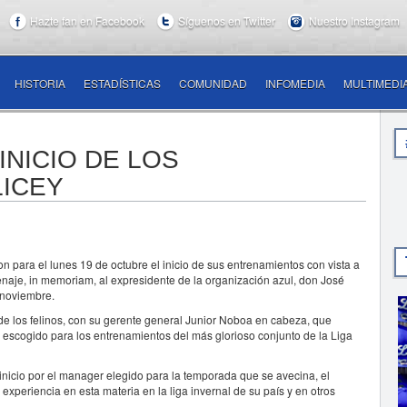
Hazte fan en Facebook
Síguenos en Twitter
Nuestro Instagram
HISTORIA
ESTADÍSTICAS
COMUNIDAD
INFOMEDIA
MULTIMEDI
INICIO DE LOS
LICEY
para el lunes 19 de octubre el inicio de sus entrenamientos con vista a
naje, in memoriam, al expresidente de la organización azul, don José
 noviembre.
 de los felinos, con su gerente general Junior Noboa en cabeza, que
r escogido para los entrenamientos del más glorioso conjunto de la Liga
 inicio por el manager elegido para la temporada que se avecina, el
xperiencia en esta materia en la liga invernal de su país y en otros