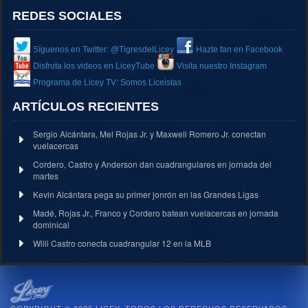
REDES SOCIALES
Síguenos en Twitter: @TigresdelLicey
Hazte fan en Facebook
Disfruta los videos en LiceyTube
Visita nuestro Instagram
Programa de Licey TV: Somos Liceistas
ARTÍCULOS RECIENTES
Sergio Alcántara, Mel Rojas Jr. y Maxwell Romero Jr. conectan
vuelacercas
Cordero, Castro y Anderson dan cuadrangulares en jornada del
martes
Kevin Alcántara pega su primer jonrón en las Grandes Ligas
Madé, Rojas Jr., Franco y Cordero batean vuelacercas en jornada
dominical
Willi Castro conecta cuadrangular 12 en la MLB
COPYRIGHT © 2026 LICEY. TODOS LOS DERECHOS RESERVADOS.