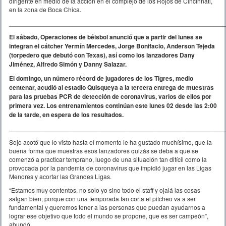
dirigente en medio de la acción en el complejo de los Rojos de Cincinnati,
en la zona de Boca Chica.
_____________________________________________________________
El sábado, Operaciones de béisbol anunció que a partir del lunes se
integran el cátcher Yermín Mercedes, Jorge Bonifacio, Anderson Tejeda
(torpedero que debutó con Texas), así como los lanzadores Dany
Jiménez, Alfredo Simón y Danny Salazar.
El domingo, un número récord de jugadores de los Tigres, medio
centenar, acudió al estadio Quisqueya a la tercera entrega de muestras
para las pruebas PCR de detección de coronavirus, varios de ellos por
primera vez. Los entrenamientos continúan este lunes 02 desde las 2:00
de la tarde, en espera de los resultados.
_____________________________________________________________
Sojo acotó que lo visto hasta el momento le ha gustado muchísimo, que la
buena forma que muestras esos lanzadores quizás se deba a que se
comenzó a practicar temprano, luego de una situación tan difícil como la
provocada por la pandemia de coronavirus que impidió jugar en las Ligas
Menores y acortar las Grandes Ligas.
“Estamos muy contentos, no solo yo sino todo el staff y ojalá las cosas
salgan bien, porque con una temporada tan corta el pitcheo va a ser
fundamental y queremos tener a las personas que puedan ayudarnos a
lograr ese objetivo que todo el mundo se propone, que es ser campeón”,
abundó.