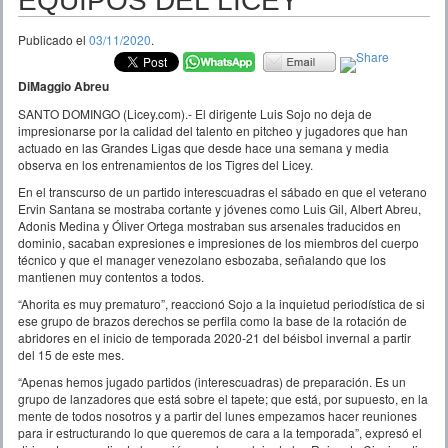
EQUIPOS DEL LICEY
Publicado el
03/11/2020
.
DiMaggio Abreu
SANTO DOMINGO (Licey.com).- El dirigente Luis Sojo no deja de
impresionarse por la calidad del talento en pitcheo y jugadores que han
actuado en las Grandes Ligas que desde hace una semana y media
observa en los entrenamientos de los Tigres del Licey.
En el transcurso de un partido interescuadras el sábado en que el veterano
Ervin Santana se mostraba cortante y jóvenes como Luis Gil, Albert Abreu,
Adonis Medina y Óliver Ortega mostraban sus arsenales traducidos en
dominio, sacaban expresiones e impresiones de los miembros del cuerpo
técnico y que el manager venezolano esbozaba, señalando que los
mantienen muy contentos a todos.
“Ahorita es muy prematuro”, reaccionó Sojo a la inquietud periodística de si
ese grupo de brazos derechos se perfila como la base de la rotación de
abridores en el inicio de temporada 2020-21 del béisbol invernal a partir
del 15 de este mes.
“Apenas hemos jugado partidos (interescuadras) de preparación. Es un
grupo de lanzadores que está sobre el tapete; que está, por supuesto, en la
mente de todos nosotros y a partir del lunes empezamos hacer reuniones
para ir estructurando lo que queremos de cara a la temporada”, expresó el