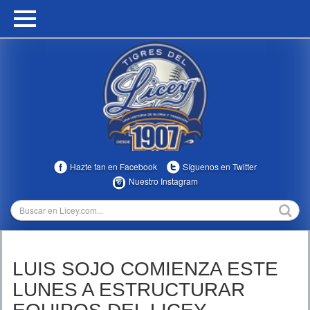
HOME
CALENDARIO
HISTORIA
ESTADÍSTICAS
COMUNIDAD
Hazte fan en Facebook
Síguenos en Twitter
INFOMEDIA
Nuestro Instagram
MULTIMEDIA
DIRECTIVOS 2023-2025
LUIS SOJO COMIENZA ESTE
TEMPORADAS
LUNES A ESTRUCTURAR