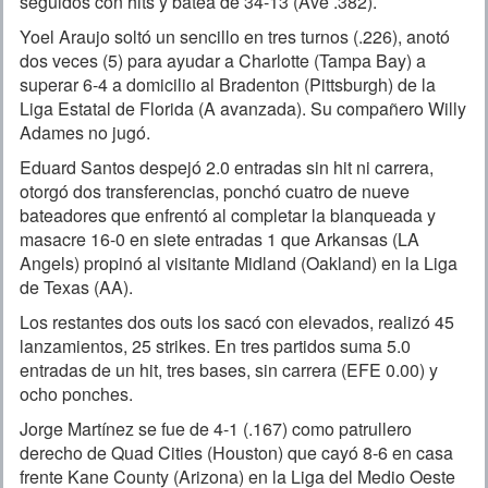
seguidos con hits y batea de 34-13 (Ave .382).
Yoel Araujo soltó un sencillo en tres turnos (.226), anotó
dos veces (5) para ayudar a Charlotte (Tampa Bay) a
superar 6-4 a domicilio al Bradenton (Pittsburgh) de la
Liga Estatal de Florida (A avanzada). Su compañero Willy
Adames no jugó.
Eduard Santos despejó 2.0 entradas sin hit ni carrera,
otorgó dos transferencias, ponchó cuatro de nueve
bateadores que enfrentó al completar la blanqueada y
masacre 16-0 en siete entradas 1 que Arkansas (LA
Angels) propinó al visitante Midland (Oakland) en la Liga
de Texas (AA).
Los restantes dos outs los sacó con elevados, realizó 45
lanzamientos, 25 strikes. En tres partidos suma 5.0
entradas de un hit, tres bases, sin carrera (EFE 0.00) y
ocho ponches.
Jorge Martínez se fue de 4-1 (.167) como patrullero
derecho de Quad Cities (Houston) que cayó 8-6 en casa
frente Kane County (Arizona) en la Liga del Medio Oeste