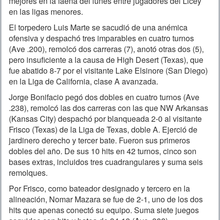
mejores en la faena del lunes entre jugadores del Licey
en las ligas menores.
El torpedero Luis Marte se sacudió de una anémica
ofensiva y despachó tres imparables en cuatro turnos
(Ave .200), remolcó dos carreras (7), anotó otras dos (5),
pero insuficiente a la causa de High Desert (Texas), que
fue abatido 8-7 por el visitante Lake Elsinore (San Diego)
en la Liga de California, clase A avanzada.
Jorge Bonifacio pegó dos dobles en cuatro turnos (Ave
.238), remolcó las dos carreras con las que NW Arkansas
(Kansas City) despachó por blanqueada 2-0 al visitante
Frisco (Texas) de la Liga de Texas, doble A. Ejerció de
jardinero derecho y tercer bate. Fueron sus primeros
dobles del año. De sus 10 hits en 42 turnos, cinco son
bases extras, incluidos tres cuadrangulares y suma seis
remolques.
Por Frisco, como bateador designado y tercero en la
alineación, Nomar Mazara se fue de 2-1, uno de los dos
hits que apenas conectó su equipo. Suma siete juegos