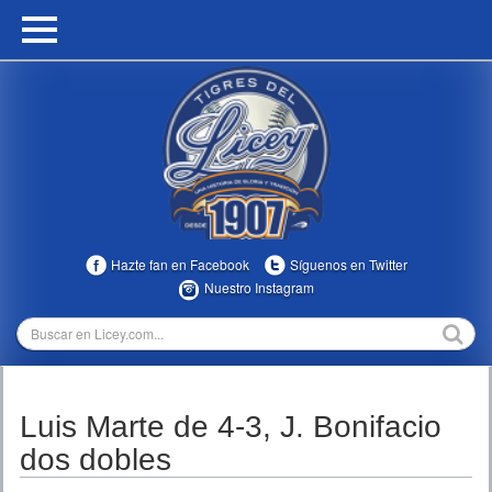
HOME
CALENDARIO
HISTORIA
ESTADÍSTICAS
COMUNIDAD
Hazte fan en Facebook
Síguenos en Twitter
INFOMEDIA
Nuestro Instagram
MULTIMEDIA
DIRECTIVOS 2023-2025
Luis Marte de 4-3, J. Bonifacio
TEMPORADAS
dos dobles