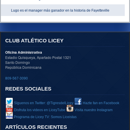
Lugo es el manager más ganador en la historia de Fayetteville
CLUB ATLÉTICO LICEY
Oficina Administrativa
Estadio Quisqueya, Apartado Postal 1321
Santo Domingo
República Dominicana
809-567-3090
REDES SOCIALES
Síguenos en Twitter: @TigresdelLicey
Hazte fan en Facebook
Disfruta los videos en LiceyTube
Visita nuestro Instagram
Programa de Licey TV: Somos Liceistas
ARTÍCULOS RECIENTES