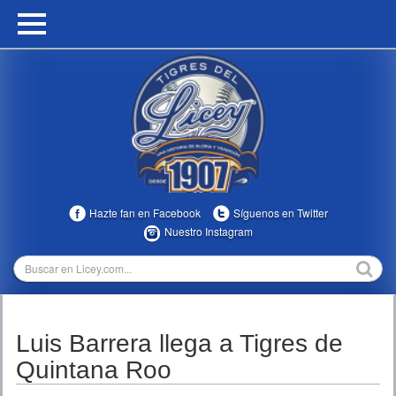
HOME
CALENDARIO
HISTORIA
ESTADÍSTICAS
COMUNIDAD
Hazte fan en Facebook
Síguenos en Twitter
INFOMEDIA
Nuestro Instagram
MULTIMEDIA
DIRECTIVOS 2023-2025
Luis Barrera llega a Tigres de
TEMPORADAS
Quintana Roo