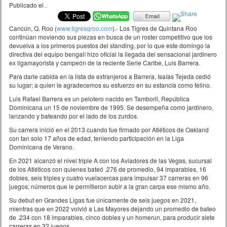
Publicado el
.
Cancún, Q. Roo (
www.tigresqroo.com
).- Los Tigres de Quintana Roo
continúan moviendo sus piezas en busca de un roster competitivo que los
devuelva a los primeros puestos del standing, por lo que este domingo la
directiva del equipo bengalí hizo oficial la llegada del sensacional jardinero
ex ligamayorista y campeón de la reciente Serie Caribe, Luis Barrera.
Para darle cabida en la lista de extranjeros a Barrera, Isaías Tejeda cedió
su lugar; a quien le agradecemos su esfuerzo en su estancia como felino.
Luis Rafael Barrera es un pelotero nacido en Tamboril, República
Dominicana un 15 de noviembre de 1995. Se desempeña como jardinero,
lanzando y bateando por el lado de los zurdos.
Su carrera inició en el 2013 cuando fue firmado por Atléticos de Oakland
con tan solo 17 años de edad, teniendo participación en la Liga
Dominicana de Verano.
En 2021 alcanzó el nivel triple A con los Aviadores de las Vegas, sucursal
de los Atléticos con quienes bateó .276 de promedio, 94 imparables, 16
dobles, seis triples y cuatro vuelacercas para impulsar 37 carreras en 96
juegos; números que le permitieron subir a la gran carpa ese mismo año.
Su debut en Grandes Ligas fue únicamente de seis juegos en 2021,
mientras que en 2022 volvió a Las Mayores dejando un promedio de bateo
de .234 con 18 imparables, cinco dobles y un homerun, para producir siete
carreras en 32 juegos.