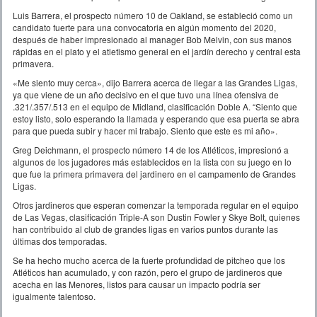
Luis Barrera, el prospecto número 10 de Oakland, se estableció como un
candidato fuerte para una convocatoria en algún momento del 2020,
después de haber impresionado al manager Bob Melvin, con sus manos
rápidas en el plato y el atletismo general en el jardín derecho y central esta
primavera.
«Me siento muy cerca», dijo Barrera acerca de llegar a las Grandes Ligas,
ya que viene de un año decisivo en el que tuvo una línea ofensiva de
.321/.357/.513 en el equipo de Midland, clasificación Doble A. “Siento que
estoy listo, solo esperando la llamada y esperando que esa puerta se abra
para que pueda subir y hacer mi trabajo. Siento que este es mi año».
Greg Deichmann, el prospecto número 14 de los Atléticos, impresionó a
algunos de los jugadores más establecidos en la lista con su juego en lo
que fue la primera primavera del jardinero en el campamento de Grandes
Ligas.
Otros jardineros que esperan comenzar la temporada regular en el equipo
de Las Vegas, clasificación Triple-A son Dustin Fowler y Skye Bolt, quienes
han contribuido al club de grandes ligas en varios puntos durante las
últimas dos temporadas.
Se ha hecho mucho acerca de la fuerte profundidad de pitcheo que los
Atléticos han acumulado, y con razón, pero el grupo de jardineros que
acecha en las Menores, listos para causar un impacto podría ser
igualmente talentoso.