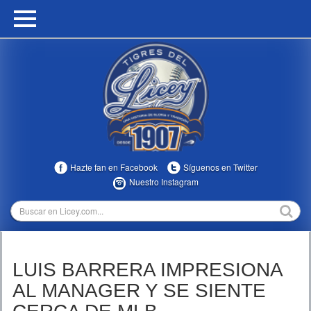
HOME
CALENDARIO
HISTORIA
ESTADÍSTICAS
COMUNIDAD
Hazte fan en Facebook
Síguenos en Twitter
INFOMEDIA
Nuestro Instagram
MULTIMEDIA
DIRECTIVOS 2023-2025
LUIS BARRERA IMPRESIONA
TEMPORADAS
AL MANAGER Y SE SIENTE