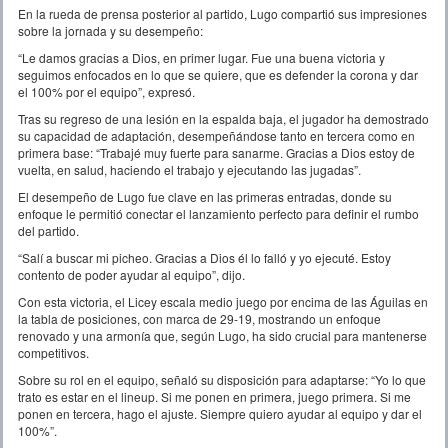
En la rueda de prensa posterior al partido, Lugo compartió sus impresiones
sobre la jornada y su desempeño:
“Le damos gracias a Dios, en primer lugar. Fue una buena victoria y
seguimos enfocados en lo que se quiere, que es defender la corona y dar
el 100% por el equipo”, expresó.
Tras su regreso de una lesión en la espalda baja, el jugador ha demostrado
su capacidad de adaptación, desempeñándose tanto en tercera como en
primera base: “Trabajé muy fuerte para sanarme. Gracias a Dios estoy de
vuelta, en salud, haciendo el trabajo y ejecutando las jugadas”.
El desempeño de Lugo fue clave en las primeras entradas, donde su
enfoque le permitió conectar el lanzamiento perfecto para definir el rumbo
del partido.
“Salí a buscar mi picheo. Gracias a Dios él lo falló y yo ejecuté. Estoy
contento de poder ayudar al equipo”, dijo.
Con esta victoria, el Licey escala medio juego por encima de las Águilas en
la tabla de posiciones, con marca de 29-19, mostrando un enfoque
renovado y una armonía que, según Lugo, ha sido crucial para mantenerse
competitivos.
Sobre su rol en el equipo, señaló su disposición para adaptarse: “Yo lo que
trato es estar en el lineup. Si me ponen en primera, juego primera. Si me
ponen en tercera, hago el ajuste. Siempre quiero ayudar al equipo y dar el
100%”.