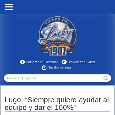
HOME
CALENDARIO
HISTORIA
ESTADÍSTICAS
COMUNIDAD
Hazte fan en Facebook
Síguenos en Twitter
INFOMEDIA
Nuestro Instagram
MULTIMEDIA
DIRECTIVOS 2023-2025
Lugo: “Siempre quiero ayudar al
TEMPORADAS
equipo y dar el 100%”