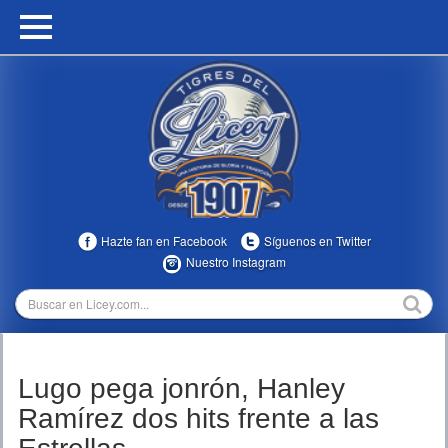
HOME
CALENDARIO
HISTORIA
ESTADÍSTICAS
COMUNIDAD
Hazte fan en Facebook
Síguenos en Twitter
INFOMEDIA
Nuestro Instagram
MULTIMEDIA
DIRECTIVOS 2023-2025
Lugo pega jonrón, Hanley
TEMPORADAS
Ramírez dos hits frente a las