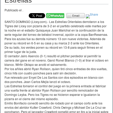
Estrellas
Publicado el
.
SANTO DOMINGO (Licey.com).- Las Estrellas Orientales derrotaron a los
Tigres del Licey con pizarra de 3-2 en el partido celebrado este martes por
la noche en el estadio Quisqueya Juan Marichal en la continuación de la
serie regular del torneo de béisbol invernal, opción a la copa BanReservas.
Para los azules fue su derrota número 13 con nueve victorias. Además de
poner su récord en 6-5 en su casa y su marca 2-3 ante los Orientales.
De su lado, los verdes ponen su récord en 13-8 para seguir firmes en el
primer lugar de la justa.
El cerrador Jairo Asencio (0-1) resultó el pitcher perdedor al permitir la
carrera del gane en el noveno. Ganó Ronel Blanco (1-0) al tirar el octavo en
blanco. Wirfin Obispo se anotó el salvamento.
Por los añiles abrió Ryan Rolison, quien tiró cinco entradas de dos vueltas,
cinco hits con cuatro ponches para salir sin decisión.
Fue relevado por Enyel De Los Santos con dos episodios en blanco con
dos ponches. Jean Carlos Mejía lanzó el octavo.
Las Estrellas tomaron el control del juego en la primera entrada al fabricar
una vuelta frente al abridor Ryan Rolison por sencillo remolcador de
Domingo Leyba. Pero los Tigres no se hicieron esperar e igualaron la
pizarra en el cierre del mismo episodio.
Emilio Bonifacio conectó sencillo de rodado por el campo corto ante los
envíos del abridor Kutter Crawford. Chris Owings y Michael De La Cruz se
poncharon. Pero el lanzador Crawford cometió error en tiro a la inicial sobre