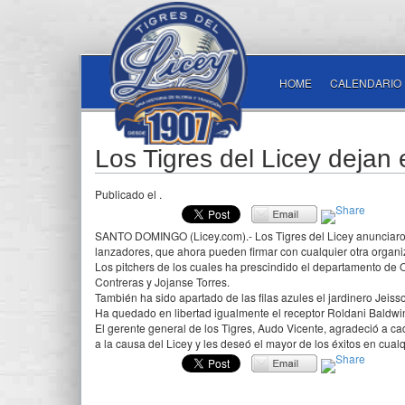
HOME
CALENDARIO
Los Tigres del Licey dejan 
Publicado el
.
SANTO DOMINGO (Licey.com).- Los Tigres del Licey anunciaron 
lanzadores, que ahora pueden firmar con cualquier otra organi
Los pitchers de los cuales ha prescindido el departamento de 
Contreras y Jojanse Torres.
También ha sido apartado de las filas azules el jardinero Jeiss
Ha quedado en libertad igualmente el receptor Roldani Baldwi
El gerente general de los Tigres, Audo Vicente, agradeció a c
a la causa del Licey y les deseó el mayor de los éxitos en cualq