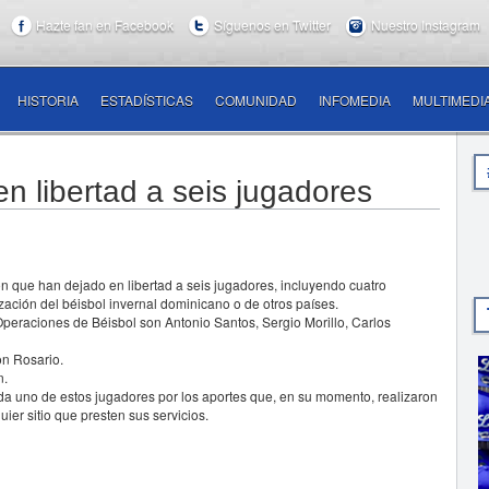
Hazte fan en Facebook
Síguenos en Twitter
Nuestro Instagram
HISTORIA
ESTADÍSTICAS
COMUNIDAD
INFOMEDIA
MULTIMEDI
en libertad a seis jugadores
que han dejado en libertad a seis jugadores, incluyendo cuatro
zación del béisbol invernal dominicano o de otros países.
Operaciones de Béisbol son Antonio Santos, Sergio Morillo, Carlos
on Rosario.
n.
ada uno de estos jugadores por los aportes que, en su momento, realizaron
uier sitio que presten sus servicios.