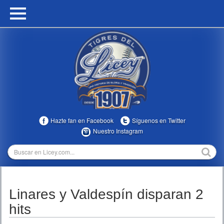
HOME
CALENDARIO
HISTORIA
ESTADÍSTICAS
COMUNIDAD
Hazte fan en Facebook
Síguenos en Twitter
INFOMEDIA
Nuestro Instagram
MULTIMEDIA
DIRECTIVOS 2023-2025
Linares y Valdespín disparan 2
TEMPORADAS
hits