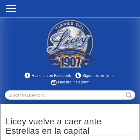
HOME
CALENDARIO
HISTORIA
ESTADÍSTICAS
COMUNIDAD
Hazte fan en Facebook
Síguenos en Twitter
INFOMEDIA
Nuestro Instagram
MULTIMEDIA
DIRECTIVOS 2023-2025
Licey vuelve a caer ante
TEMPORADAS
Estrellas en la capital