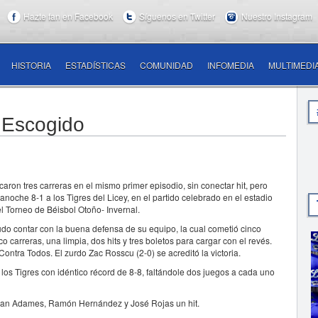
Hazte fan en Facebook
Síguenos en Twitter
Nuestro Instagram
HISTORIA
ESTADÍSTICAS
COMUNIDAD
INFOMEDIA
MULTIMEDI
l Escogido
on tres carreras en el mismo primer episodio, sin conectar hit, pero
noche 8-1 a los Tigres del Licey, en el partido celebrado en el estadio
l Torneo de Béisbol Otoño- Invernal.
 pudo contar con la buena defensa de su equipo, la cual cometió cinco
o carreras, una limpia, dos hits y tres boletos para cargar con el revés.
ontra Todos. El zurdo Zac Rosscu (2-0) se acreditó la victoria.
os Tigres con idéntico récord de 8-8, faltándole dos juegos a cada uno
thian Adames, Ramón Hernández y José Rojas un hit.