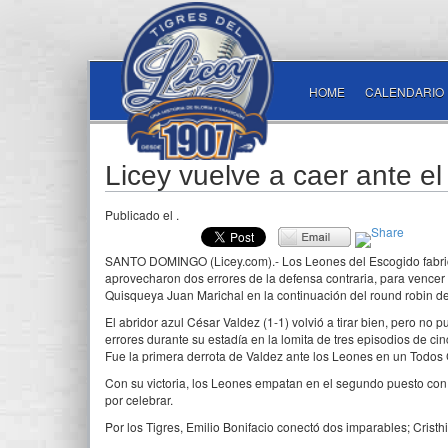
HOME
CALENDARIO
Licey vuelve a caer ante e
Publicado el
.
SANTO DOMINGO (Licey.com).- Los Leones del Escogido fabricar
aprovecharon dos errores de la defensa contraria, para vencer a
Quisqueya Juan Marichal en la continuación del round robin de
El abridor azul César Valdez (1-1) volvió a tirar bien, pero no
errores durante su estadía en la lomita de tres episodios de cinc
Fue la primera derrota de Valdez ante los Leones en un Todos C
Con su victoria, los Leones empatan en el segundo puesto con l
por celebrar.
Por los Tigres, Emilio Bonifacio conectó dos imparables; Cris