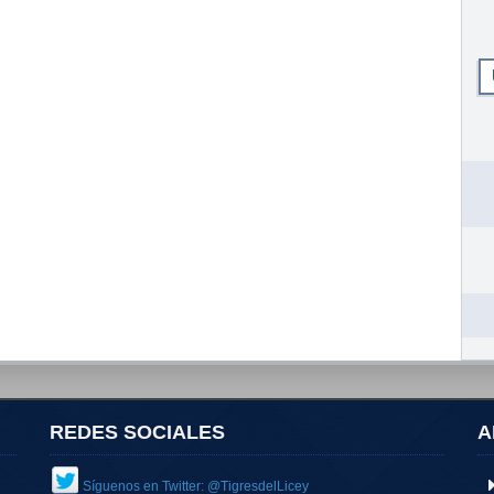
REDES SOCIALES
A
Síguenos en Twitter: @TigresdelLicey