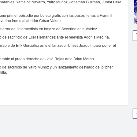
imparables; Yamaico Navarro, Yairo Muñoz, Jonathan Guzmán, Junior Lake
smo primer episodio por boleto gratis con las bases llenas a Franmil
erino frente al abridor César Valdez.
 error del intermedista en batazo de Severino ante Valdez.
o de sacrificio de Elier Hernández ante el relevista Adonis Medina.
parable de Erik González ante el lanzador Ulises Joaquín para poner el
mparable al prado derecho de José Rojas ante Brian Moran.
de sacrificio de Yairo Muñoz y un lanzamiento desviado del pitcher
illa.