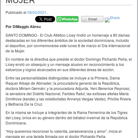
MUJER
Publicado el
08/03/2021
.
Por DiMaggio Abreu
SANTO DOMINGO.- El Club Atlético Licey rindió un homenaje a 80 damas
destacadas en los diferentes ámbitos de la sociedad dominicana, incluido
el deportivo, por conmemorarse este lunes 8 de marzo el Día Internacional
de la Mujer.
En nombre de la directiva que preside el doctor Domingo Pichardo Peña, el
Licey envió un obsequio y un mensaje alusivo en reconocimiento a los
esfuerzos y logros alcanzados en sus diferentes áreas de acción.
Entre las personalidades distinguidas se incluye a la Primera, Dama
Raquel Arbaje de Abinader; la procuradora general de la República,
doctora Miriam Germán; y la procuradora Adjunta, Yeni Berenice Reynoso;
la senadora del Distrito Nacional, Farides Raful; las exitosas atletas María
Dimitrova (karate) y las voleibolistas Annerys Vargas Valdez, Pricilia Rivera
y Bethania De la Cruz.
En la misma se incluye a integrantes de la Rama Femenina de los Tigres
del Licey, única en su género dentro del béisbol invernal de la República
Dominicana.
“Hoy queremos reconocer tu valentía, perseverancia y amor”, inicia el
mensaje en una tarjeta firmada por el doctor Pichardo Peña.