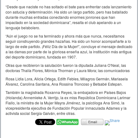
“Desde que naciste no has soltado el bate para enfrentar cada lanzamiento
con astucia y determinación. Ha sido un largo partido, pero has batallado
durante muchas entradas conectando enormes jonrones que han
impactado en la sociedad dominicana”, resalta el club apelando a un
lenguaje beisbolero.
“Aún el juego no se ha terminado y ahora más que nunca, necesitamos
seguir construyendo grandes hazañas. Ha sido un honor acompañarte a lo
largo de este partido. ¡Féliz Día de la Mujer!”, concluye el mensaje dedicado
a las damas por parte de la gloriosa enseña azul, la institución más antigua
del deporte dominicano, fundada en 1907.
Otras que recibieron la salutación fueron la diputada Juliana O’Neal, las
doctoras Thalía Flores, Mónica Thorman y Laura Mora; las comunicadoras
Rosa Lidia Lora, Alicia Ortega, Edith Febles, Milagros Germán, Mariasela
Álvarez, Carolina Santana, Ana Rossina Troncoso y Betsabé Estepan.
También la magistrada Roxanna Reyes, la embajadora en Países Bajos
(Holanda) Annemieke A. Verrijp, la ex miss República Dominicana Larimar
Fiallo, la ministra de la Mujer Mayra Jiménez, la psicóloga Ana Simó, la
vicepresidenta ejecutiva de Fundación Popular inmaculada Adames y la
activista social Sergia Galván, entre otras.