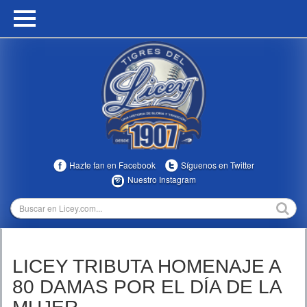
HOME
CALENDARIO
HISTORIA
ESTADÍSTICAS
COMUNIDAD
Hazte fan en Facebook
Síguenos en Twitter
INFOMEDIA
Nuestro Instagram
MULTIMEDIA
DIRECTIVOS 2023-2025
LICEY TRIBUTA HOMENAJE A
TEMPORADAS
80 DAMAS POR EL DÍA DE LA