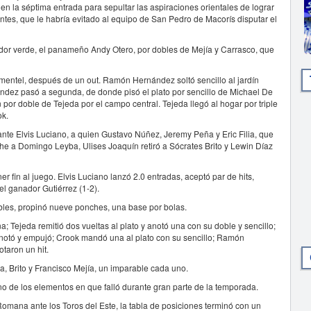
en la séptima entrada para sepultar las aspiraciones orientales de lograr
ntes, que le habría evitado al equipo de San Pedro de Macorís disputar el
ciador verde, el panameño Andy Otero, por dobles de Mejía y Carrasco, que
Pimentel, después de un out. Ramón Hernández soltó sencillo al jardín
nández pasó a segunda, de donde pisó el plato por sencillo de Michael De
por doble de Tejeda por el campo central. Tejeda llegó al hogar por triple
ok.
 ante Elvis Luciano, a quien Gustavo Núñez, Jeremy Peña y Eric Filia, que
e a Domingo Leyba, Ulises Joaquín retiró a Sócrates Brito y Lewin Díaz
 fin al juego. Elvis Luciano lanzó 2.0 entradas, aceptó par de hits,
el ganador Gutiérrez (1-2).
ibles, propinó nueve ponches, una base por bolas.
a; Tejeda remitió dos vueltas al plato y anotó una con su doble y sencillo;
 anotó y empujó; Crook mandó una al plato con su sencillo; Ramón
taron un hit.
ña, Brito y Francisco Mejía, un imparable cada uno.
 uno de los elementos en que falló durante gran parte de la temporada.
 Romana ante los Toros del Este, la tabla de posiciones terminó con un