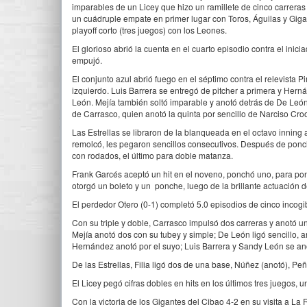
imparables de un Licey que hizo un ramillete de cinco carreras 
un cuádruple empate en primer lugar con Toros, Águilas y Giga
playoff corto (tres juegos) con los Leones.
El glorioso abrió la cuenta en el cuarto episodio contra el ini
empujó.
El conjunto azul abrió fuego en el séptimo contra el relevista 
izquierdo. Luis Barrera se entregó de pitcher a primera y Her
León. Mejía también soltó imparable y anotó detrás de De León 
de Carrasco, quien anotó la quinta por sencillo de Narciso Cro
Las Estrellas se libraron de la blanqueada en el octavo inning
remolcó, les pegaron sencillos consecutivos. Después de ponch
con rodados, el último para doble matanza.
Frank Garcés aceptó un hit en el noveno, ponchó uno, para poner
otorgó un boleto y un ponche, luego de la brillante actuación d
El perdedor Otero (0-1) completó 5.0 episodios de cinco incog
Con su triple y doble, Carrasco impulsó dos carreras y anotó un
Mejía anotó dos con su tubey y simple; De León ligó sencillo,
Hernández anotó por el suyo; Luis Barrera y Sandy León se ano
De las Estrellas, Filia ligó dos de una base, Núñez (anotó), Pe
El Licey pegó cifras dobles en hits en los últimos tres juegos,
Con la victoria de los Gigantes del Cibao 4-2 en su visita a La