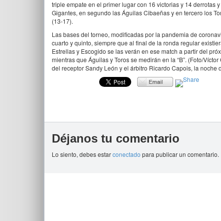
triple empate en el primer lugar con 16 victorias y 14 derrotas
Gigantes, en segundo las Águilas Cibaeñas y en tercero los Tor
(13-17).
Las bases del torneo, modificadas por la pandemia de coronaviru
cuarto y quinto, siempre que al final de la ronda regular existi
Estrellas y Escogido se las verán en ese match a partir del pró
mientras que Águilas y Toros se medirán en la “B”. (Foto/Víctor
del receptor Sandy León y el árbitro Ricardo Capois, la noche 
Déjanos tu comentario
Lo siento, debes estar
conectado
para publicar un comentario.