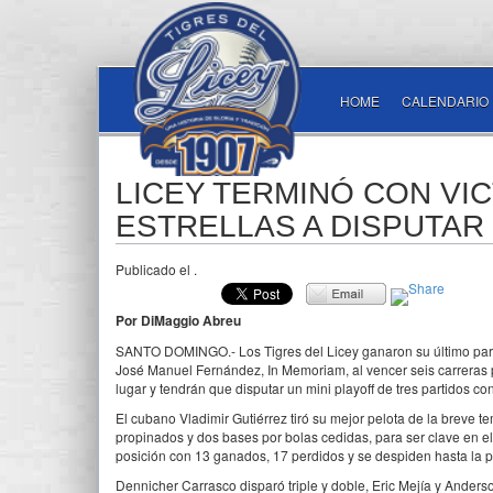
HOME
CALENDARIO
LICEY TERMINÓ CON VIC
ESTRELLAS A DISPUTAR 
Publicado el
.
Por DiMaggio Abreu
SANTO DOMINGO.- Los Tigres del Licey ganaron su último par
José Manuel Fernández, In Memoriam, al vencer seis carreras po
lugar y tendrán que disputar un mini playoff de tres partidos co
El cubano Vladimir Gutiérrez tiró su mejor pelota de la breve t
propinados y dos bases por bolas cedidas, para ser clave en e
posición con 13 ganados, 17 perdidos y se despiden hasta la
Dennicher Carrasco disparó triple y doble, Eric Mejía y Anders