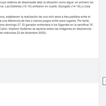
 y cuyo sistema de desempate dejó la situación como sigue: en primero los
os. Las Estrellas (15-15) arribaron en cuarto, Escogido (14-16) y Licey
s, establecen la realización de una mini serie a tres partidos entre el
era una diferencia de tres o menos juegos entre esos lugares. Por tanto,
ximo domingo 27. El ganador enfrentará a los Gigantes en la semifinal “A”,
 Calvo: Vladimir Gutiérrez se aprecia sobre las imágenes en disolvencia
del miércoles 23 de diciembre 2020).