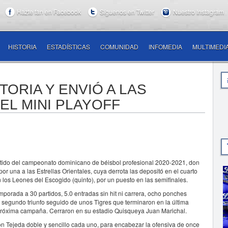
Hazte fan en Facebook
Síguenos en Twitter
Nuestro Instagram
HISTORIA
ESTADÍSTICAS
COMUNIDAD
INFOMEDIA
MULTIMEDI
TORIA Y ENVIÓ A LAS
EL MINI PLAYOFF
tido del campeonato dominicano de béisbol profesional 2020-2021, don
r una a las Estrellas Orientales, cuya derrota las depositó en el cuarto
n los Leones del Escogido (quinto), por un puesto en las semifinales.
emporada a 30 partidos, 5.0 entradas sin hit ni carrera, ocho ponches
l segundo triunfo seguido de unos Tigres que terminaron en la última
 próxima campaña. Cerraron en su estadio Quisqueya Juan Marichal.
on Tejeda doble y sencillo cada uno, para encabezar la ofensiva de once