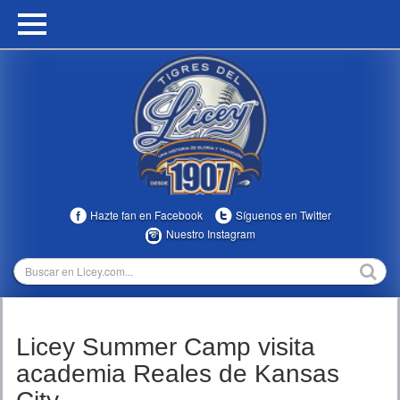
HOME
CALENDARIO
HISTORIA
ESTADÍSTICAS
COMUNIDAD
Hazte fan en Facebook
Síguenos en Twitter
INFOMEDIA
Nuestro Instagram
MULTIMEDIA
DIRECTIVOS 2023-2025
Licey Summer Camp visita
TEMPORADAS
academia Reales de Kansas