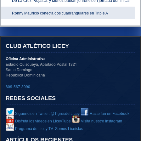
De La Cruz, Rojas Jr. y Muñoz batean jonrones en jornada dominical
Ronny Mauricio conecta dos cuadrangulares en Triple A
CLUB ATLÉTICO LICEY
Oficina Administrativa
Estadio Quisqueya, Apartado Postal 1321
Santo Domingo
República Dominicana
809-567-3090
REDES SOCIALES
Síguenos en Twitter: @TigresdelLicey
Hazte fan en Facebook
Disfruta los videos en LiceyTube
Visita nuestro Instagram
Programa de Licey TV: Somos Liceistas
ARTÍCULOS RECIENTES