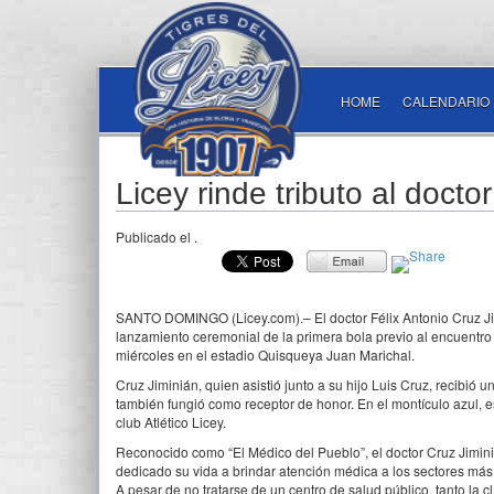
HOME
CALENDARIO
Licey rinde tributo al docto
Publicado el
.
SANTO DOMINGO (Licey.com).– El doctor Félix Antonio Cruz Jimi
lanzamiento ceremonial de la primera bola previo al encuentro e
miércoles en el estadio Quisqueya Juan Marichal.
Cruz Jiminián, quien asistió junto a su hijo Luis Cruz, recibi
también fungió como receptor de honor. En el montículo azul,
club Atlético Licey.
Reconocido como “El Médico del Pueblo”, el doctor Cruz Jimin
dedicado su vida a brindar atención médica a los sectores más v
A pesar de no tratarse de un centro de salud público, tanto la 