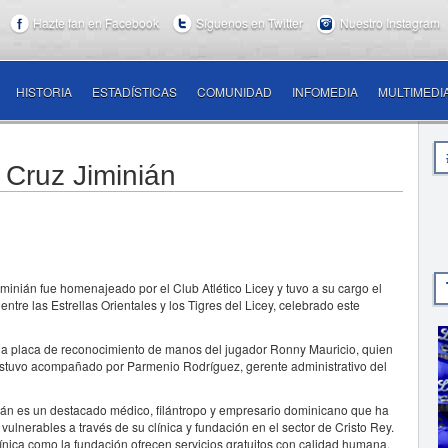
Hazte fan en Facebook
Síguenos en Twitter
Nuestro Instagram
HISTORIA
ESTADÍSTICAS
COMUNIDAD
INFOMEDIA
MULTIMEDI
r Cruz Jiminián
nián fue homenajeado por el Club Atlético Licey y tuvo a su cargo el
ntre las Estrellas Orientales y los Tigres del Licey, celebrado este
ó una placa de reconocimiento de manos del jugador Ronny Mauricio, quien
 estuvo acompañado por Parmenio Rodríguez, gerente administrativo del
ián es un destacado médico, filántropo y empresario dominicano que ha
ulnerables a través de su clínica y fundación en el sector de Cristo Rey.
clínica como la fundación ofrecen servicios gratuitos con calidad humana,