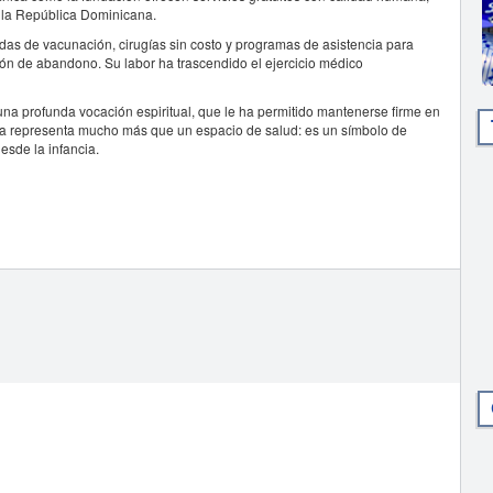
 la República Dominicana.
das de vacunación, cirugías sin costo y programas de asistencia para
ón de abandono. Su labor ha trascendido el ejercicio médico
na profunda vocación espiritual, que le ha permitido mantenerse firme en
nica representa mucho más que un espacio de salud: es un símbolo de
esde la infancia.