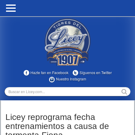
HOME
CALENDARIO
HISTORIA
ESTADÍSTICAS
COMUNIDAD
Hazte fan en Facebook
Síguenos en Twitter
INFOMEDIA
Nuestro Instagram
MULTIMEDIA
DIRECTIVOS 2023-2025
Licey reprograma fecha
TEMPORADAS
entrenamientos a causa de