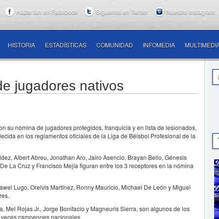
Hazte fan en Facebook
Síguenos en Twitter
Nuestro Instagram
HISTORIA
ESTADÍSTICAS
COMUNIDAD
INFOMEDIA
MULTIMEDI
de jugadores nativos
 su nómina de jugadores protegidos, franquicia y en lista de lesionados,
lecida en los reglamentos oficiales de la Liga de Béisbol Profesional de la
aldez, Albert Abreu, Jonathan Aro, Jairo Asencio, Brayan Bello, Génesis
De La Cruz y Francisco Mejía figuran entre los 3 receptores en la nómina
Dawel Lugo, Orelvis Martínez, Ronny Mauricio, Michael De León y Miguel
res.
a, Mel Rojas Jr., Jorge Bonifacio y Magneuris Sierra, son algunos de los
23 veces campeones nacionales.