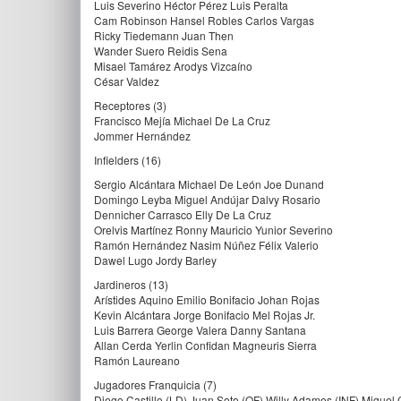
Luis Severino Héctor Pérez Luis Peralta
Cam Robinson Hansel Robles Carlos Vargas
Ricky Tiedemann Juan Then
Wander Suero Reidis Sena
Misael Tamárez Arodys Vizcaíno
César Valdez
Receptores (3)
Francisco Mejía Michael De La Cruz
Jommer Hernández
Infielders (16)
Sergio Alcántara Michael De León Joe Dunand
Domingo Leyba Miguel Andújar Dalvy Rosario
Dennicher Carrasco Elly De La Cruz
Orelvis Martínez Ronny Mauricio Yunior Severino
Ramón Hernández Nasim Núñez Félix Valerio
Dawel Lugo Jordy Barley
Jardineros (13)
Arístides Aquino Emilio Bonifacio Johan Rojas
Kevin Alcántara Jorge Bonifacio Mel Rojas Jr.
Luis Barrera George Valera Danny Santana
Allan Cerda Yerlin Confidan Magneuris Sierra
Ramón Laureano
Jugadores Franquicia (7)
Diego Castillo (LD) Juan Soto (OF) Willy Adames (INF) Miguel 