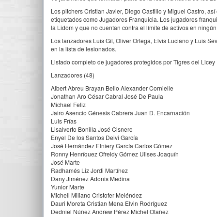
Los pitchers Cristian Javier, Diego Castillo y Miguel Castro, as
etiquetados como Jugadores Franquicia. Los jugadores franqui
la Lidom y que no cuentan contra el límite de activos en ningú
Los lanzadores Luis Gil, Oliver Ortega, Elvis Luciano y Luis Sev
en la lista de lesionados.
Listado completo de jugadores protegidos por Tigres del Licey
Lanzadores (48)
Albert Abreu Brayan Bello Alexander Cornielle
Jonathan Aro César Cabral José De Paula
Michael Feliz
Jairo Asencio Génesis Cabrera Juan D. Encarnación
Luis Frías
Lisalverto Bonilla José Cisnero
Enyel De los Santos Deivi García
José Hernández Elniery García Carlos Gómez
Ronny Henríquez Ofreidy Gómez Ulises Joaquín
José Marte
Radhamés Liz Jordi Martínez
Dany Jiménez Adonis Medina
Yunior Marte
Michell Miliano Cristofer Meléndez
Dauri Moreta Cristian Mena Elvin Rodríguez
Dedniel Núñez Andrew Pérez Michel Otañez