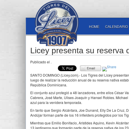
HOME
CALENDARIO
Licey presenta su reserva 
Publicado el
.
SANTO DOMINGO (Licey.com).- Los Tigres del Licey presentaron
luego de realizar la reducción anual de su reserva nativa estab
República Dominicana.
El conjunto azul protegió a 48 lanzadores, entre ellos César V
Cabrera, José Marte, Ulises Joaquín y Hansel Robles. Michael 
azul para la venidera temporada.
En tanto que Sergio Alcántara, Joe Dunand, Elly De La Cruz, 
Andújar forman parte de los 16 infielders protegidos por los Tig
Mientras que Emilio Bonifacio, Arístides Aquino, Kevin Alcántar
13 jardineros que formarán parte de la reserva nativa de los 