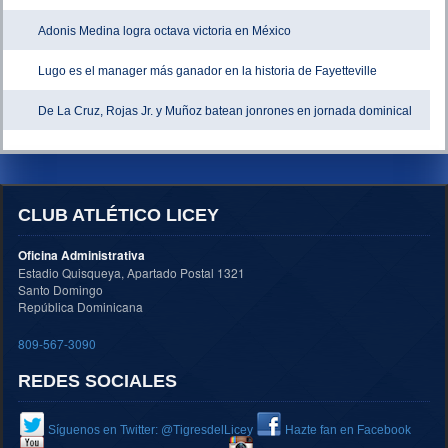
Adonis Medina logra octava victoria en México
Lugo es el manager más ganador en la historia de Fayetteville
De La Cruz, Rojas Jr. y Muñoz batean jonrones en jornada dominical
CLUB ATLÉTICO LICEY
Oficina Administrativa
Estadio Quisqueya, Apartado Postal 1321
Santo Domingo
República Dominicana
809-567-3090
REDES SOCIALES
Síguenos en Twitter: @TigresdelLicey
Hazte fan en Facebook