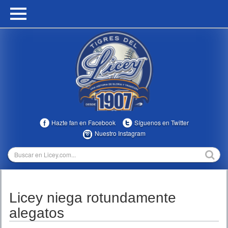
HOME
CALENDARIO
HISTORIA
ESTADÍSTICAS
COMUNIDAD
Hazte fan en Facebook
Síguenos en Twitter
INFOMEDIA
Nuestro Instagram
MULTIMEDIA
DIRECTIVOS 2023-2025
Licey niega rotundamente
TEMPORADAS
alegatos