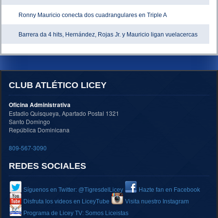
Ronny Mauricio conecta dos cuadrangulares en Triple A
Barrera da 4 hits, Hernández, Rojas Jr. y Mauricio ligan vuelacercas
CLUB ATLÉTICO LICEY
Oficina Administrativa
Estadio Quisqueya, Apartado Postal 1321
Santo Domingo
República Dominicana
809-567-3090
REDES SOCIALES
Síguenos en Twitter: @TigresdelLicey
Hazte fan en Facebook
Disfruta los videos en LiceyTube
Visita nuestro Instagram
Programa de Licey TV: Somos Liceistas