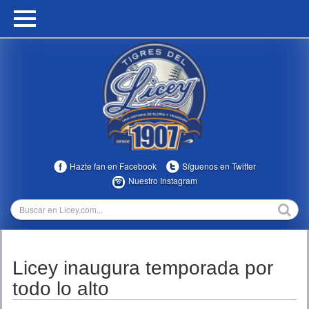
HOME
CALENDARIO
HISTORIA
ESTADÍSTICAS
COMUNIDAD
Hazte fan en Facebook
Síguenos en Twitter
INFOMEDIA
Nuestro Instagram
MULTIMEDIA
DIRECTIVOS 2023-2025
Licey inaugura temporada por
TEMPORADAS
todo lo alto